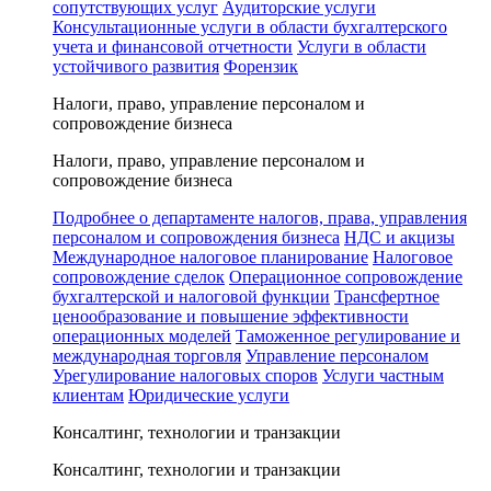
сопутствующих услуг
Аудиторские услуги
Консультационные услуги в области бухгалтерского
учета и финансовой отчетности
Услуги в области
устойчивого развития
Форензик
Налоги, право, управление персоналом и
сопровождение бизнеса
Налоги, право, управление персоналом и
сопровождение бизнеса
Подробнее о департаменте налогов, права, управления
персоналом и сопровождения бизнеса
НДС и акцизы
Международное налоговое планирование
Налоговое
сопровождение сделок
Операционное сопровождение
бухгалтерской и налоговой функции
Трансфертное
ценообразование и повышение эффективности
операционных моделей
Таможенное регулирование и
международная торговля
Управление персоналом
Урегулирование налоговых споров
Услуги частным
клиентам
Юридические услуги
Консалтинг, технологии и транзакции
Консалтинг, технологии и транзакции