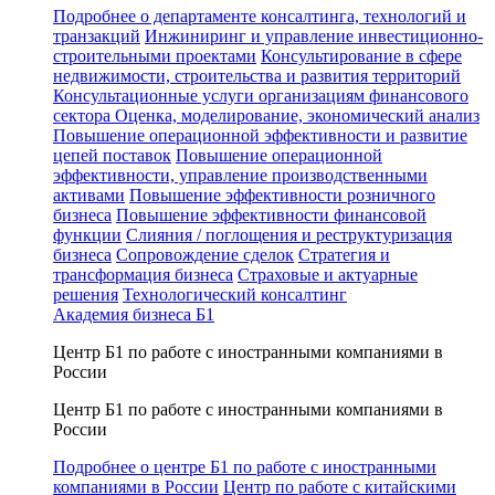
Подробнее о департаменте консалтинга, технологий и
транзакций
Инжиниринг и управление инвестиционно-
строительными проектами
Консультирование в сфере
недвижимости, строительства и развития территорий
Консультационные услуги организациям финансового
сектора
Оценка, моделирование, экономический анализ
Повышение операционной эффективности и развитие
цепей поставок
Повышение операционной
эффективности, управление производственными
активами
Повышение эффективности розничного
бизнеса
Повышение эффективности финансовой
функции
Слияния / поглощения и реструктуризация
бизнеса
Сопровождение сделок
Стратегия и
трансформация бизнеса
Страховые и актуарные
решения
Технологический консалтинг
Академия бизнеса Б1
Центр Б1 по работе с иностранными компаниями в
России
Центр Б1 по работе с иностранными компаниями в
России
Подробнее о центре Б1 по работе с иностранными
компаниями в России
Центр по работе с китайскими