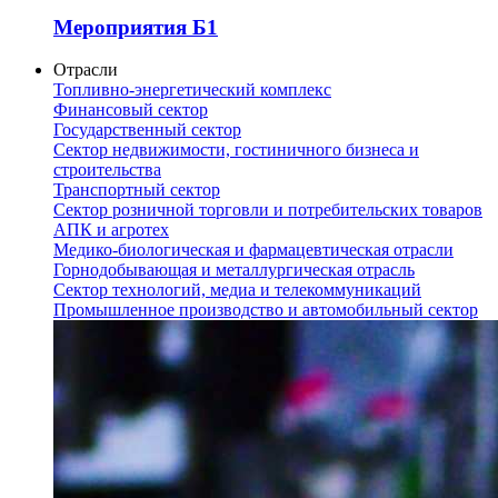
Мероприятия Б1
Отрасли
Топливно-энергетический комплекс
Финансовый сектор
Государственный сектор
Сектор недвижимости, гостиничного бизнеса и
строительства
Транспортный сектор
Сектор розничной торговли и потребительских товаров
АПК и агротех
Медико-биологическая и фармацевтическая отрасли
Горнодобывающая и металлургическая отрасль
Сектор технологий, медиа и телекоммуникаций
Промышленное производство и автомобильный сектор