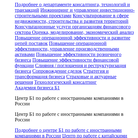
Подробнее о департаменте консалтинга, технологий и
транзакций
Инжиниринг и управление инвестиционно-
строительными проектами
Консультирование в сфере
недвижимости, строительства и развития территорий
Консультационные услуги организациям финансового
сектора
Оценка, моделирование, экономический анализ
Повышение операционной эффективности и развитие
цепей поставок
Повышение операционной
эффективности, управление производственными
активами
Повышение эффективности розничного
бизнеса
Повышение эффективности финансовой
функции
Слияния / поглощения и реструктуризация
бизнеса
Сопровождение сделок
Стратегия и
трансформация бизнеса
Страховые и актуарные
решения
Технологический консалтинг
Академия бизнеса Б1
Центр Б1 по работе с иностранными компаниями в
России
Центр Б1 по работе с иностранными компаниями в
России
Подробнее о центре Б1 по работе с иностранными
компаниями в России
Центр по работе с китайскими