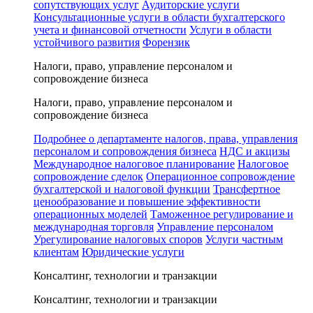
сопутствующих услуг
Аудиторские услуги
Консультационные услуги в области бухгалтерского
учета и финансовой отчетности
Услуги в области
устойчивого развития
Форензик
Налоги, право, управление персоналом и
сопровождение бизнеса
Налоги, право, управление персоналом и
сопровождение бизнеса
Подробнее о департаменте налогов, права, управления
персоналом и сопровождения бизнеса
НДС и акцизы
Международное налоговое планирование
Налоговое
сопровождение сделок
Операционное сопровождение
бухгалтерской и налоговой функции
Трансфертное
ценообразование и повышение эффективности
операционных моделей
Таможенное регулирование и
международная торговля
Управление персоналом
Урегулирование налоговых споров
Услуги частным
клиентам
Юридические услуги
Консалтинг, технологии и транзакции
Консалтинг, технологии и транзакции