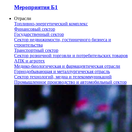
Мероприятия Б1
Отрасли
Топливно-энергетический комплекс
Финансовый сектор
Государственный сектор
Сектор недвижимости, гостиничного бизнеса и
строительства
Транспортный сектор
Сектор розничной торговли и потребительских товаров
АПК и агротех
Медико-биологическая и фармацевтическая отрасли
Горнодобывающая и металлургическая отрасль
Сектор технологий, медиа и телекоммуникаций
Промышленное производство и автомобильный сектор