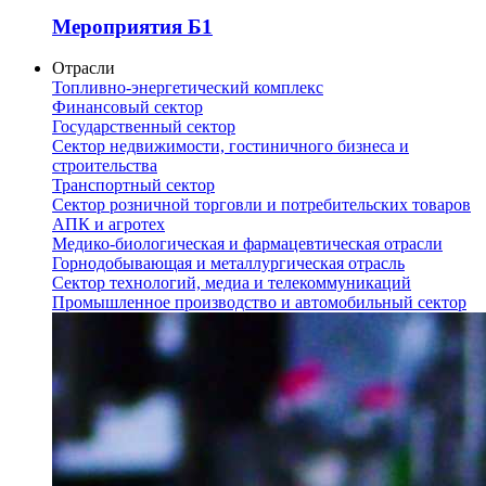
Мероприятия Б1
Отрасли
Топливно-энергетический комплекс
Финансовый сектор
Государственный сектор
Сектор недвижимости, гостиничного бизнеса и
строительства
Транспортный сектор
Сектор розничной торговли и потребительских товаров
АПК и агротех
Медико-биологическая и фармацевтическая отрасли
Горнодобывающая и металлургическая отрасль
Сектор технологий, медиа и телекоммуникаций
Промышленное производство и автомобильный сектор