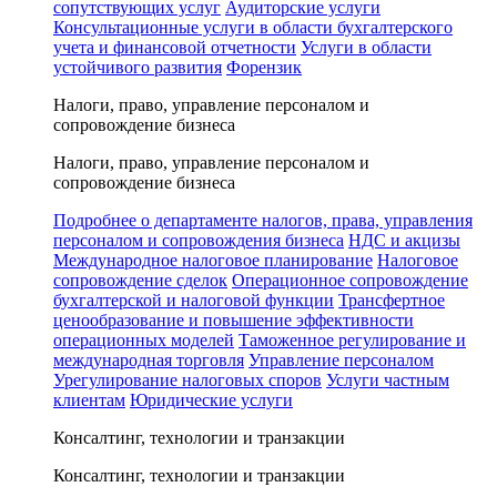
сопутствующих услуг
Аудиторские услуги
Консультационные услуги в области бухгалтерского
учета и финансовой отчетности
Услуги в области
устойчивого развития
Форензик
Налоги, право, управление персоналом и
сопровождение бизнеса
Налоги, право, управление персоналом и
сопровождение бизнеса
Подробнее о департаменте налогов, права, управления
персоналом и сопровождения бизнеса
НДС и акцизы
Международное налоговое планирование
Налоговое
сопровождение сделок
Операционное сопровождение
бухгалтерской и налоговой функции
Трансфертное
ценообразование и повышение эффективности
операционных моделей
Таможенное регулирование и
международная торговля
Управление персоналом
Урегулирование налоговых споров
Услуги частным
клиентам
Юридические услуги
Консалтинг, технологии и транзакции
Консалтинг, технологии и транзакции