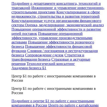
Подробнее о департаменте консалтинга, технологий и
транзакций
Инжиниринг и управление инвестиционно-
строительными проектами
Консультирование в сфере
недвижимости, строительства и развития территорий
Консультационные услуги организациям финансового
сектора
Оценка, моделирование, экономический анализ
Повышение операционной эффективности и развитие
цепей поставок
Повышение операционной
эффективности, управление производственными
активами
Повышение эффективности розничного
бизнеса
Повышение эффективности финансовой
функции
Слияния / поглощения и реструктуризация
бизнеса
Сопровождение сделок
Стратегия и
трансформация бизнеса
Страховые и актуарные
решения
Технологический консалтинг
Академия бизнеса Б1
Центр Б1 по работе с иностранными компаниями в
России
Центр Б1 по работе с иностранными компаниями в
России
Подробнее о центре Б1 по работе с иностранными
компаниями в России
Центр по работе с китайскими