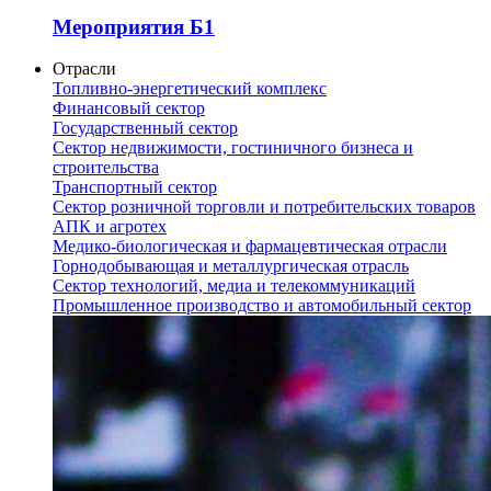
Мероприятия Б1
Отрасли
Топливно-энергетический комплекс
Финансовый сектор
Государственный сектор
Сектор недвижимости, гостиничного бизнеса и
строительства
Транспортный сектор
Сектор розничной торговли и потребительских товаров
АПК и агротех
Медико-биологическая и фармацевтическая отрасли
Горнодобывающая и металлургическая отрасль
Сектор технологий, медиа и телекоммуникаций
Промышленное производство и автомобильный сектор