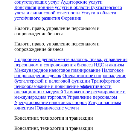
сопутствующих услуг
Аудиторские услуги
Консультационные услуги в области бухгалтерского
учета и финансовой отчетности
Услуги в области
устойчивого развития
Форензик
Налоги, право, управление персоналом и
сопровождение бизнеса
Налоги, право, управление персоналом и
сопровождение бизнеса
Подробнее о департаменте налогов, права, управления
персоналом и сопровождения бизнеса
НДС и акцизы
Международное налоговое планирование
Налоговое
сопровождение сделок
Операционное сопровождение
бухгалтерской и налоговой функции
Трансфертное
ценообразование и повышение эффективности
операционных моделей
Таможенное регулирование и
международная торговля
Управление персоналом
Урегулирование налоговых споров
Услуги частным
клиентам
Юридические услуги
Консалтинг, технологии и транзакции
Консалтинг, технологии и транзакции