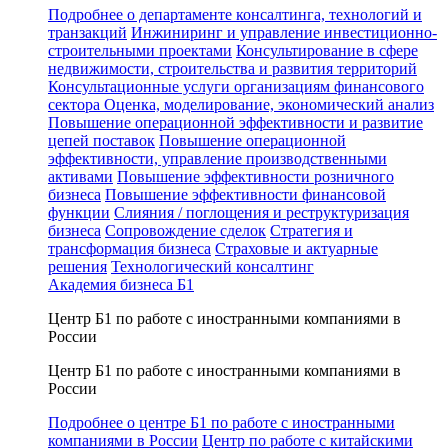
Подробнее о департаменте консалтинга, технологий и
транзакций
Инжиниринг и управление инвестиционно-
строительными проектами
Консультирование в сфере
недвижимости, строительства и развития территорий
Консультационные услуги организациям финансового
сектора
Оценка, моделирование, экономический анализ
Повышение операционной эффективности и развитие
цепей поставок
Повышение операционной
эффективности, управление производственными
активами
Повышение эффективности розничного
бизнеса
Повышение эффективности финансовой
функции
Слияния / поглощения и реструктуризация
бизнеса
Сопровождение сделок
Стратегия и
трансформация бизнеса
Страховые и актуарные
решения
Технологический консалтинг
Академия бизнеса Б1
Центр Б1 по работе с иностранными компаниями в
России
Центр Б1 по работе с иностранными компаниями в
России
Подробнее о центре Б1 по работе с иностранными
компаниями в России
Центр по работе с китайскими