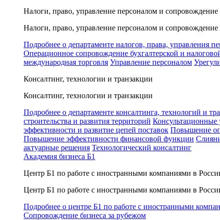
Налоги, право, управление персоналом и сопровождение
Налоги, право, управление персоналом и сопровождение
Подробнее о департаменте налогов, права, управления п
Операционное сопровождение бухгалтерской и налогово
международная торговля
Управление персоналом
Урегул
Консалтинг, технологии и транзакции
Консалтинг, технологии и транзакции
Подробнее о департаменте консалтинга, технологий и тр
строительства и развития территорий
Консультационные 
эффективности и развитие цепей поставок
Повышение оп
Повышение эффективности финансовой функции
Слияни
актуарные решения
Технологический консалтинг
Академия бизнеса Б1
Центр Б1 по работе с иностранными компаниями в Росси
Центр Б1 по работе с иностранными компаниями в Росси
Подробнее о центре Б1 по работе с иностранными компа
Сопровождение бизнеса за рубежом