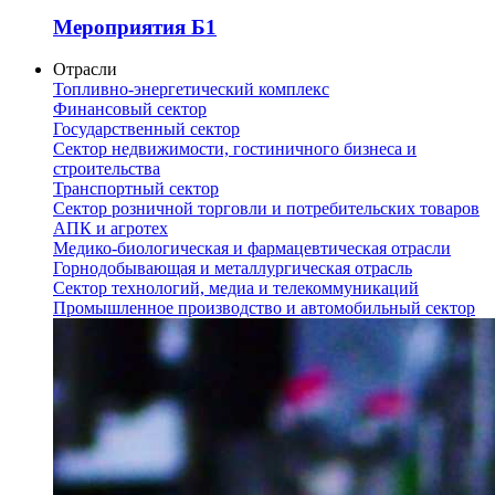
Мероприятия Б1
Отрасли
Топливно-энергетический комплекс
Финансовый сектор
Государственный сектор
Сектор недвижимости, гостиничного бизнеса и
строительства
Транспортный сектор
Сектор розничной торговли и потребительских товаров
АПК и агротех
Медико-биологическая и фармацевтическая отрасли
Горнодобывающая и металлургическая отрасль
Сектор технологий, медиа и телекоммуникаций
Промышленное производство и автомобильный сектор