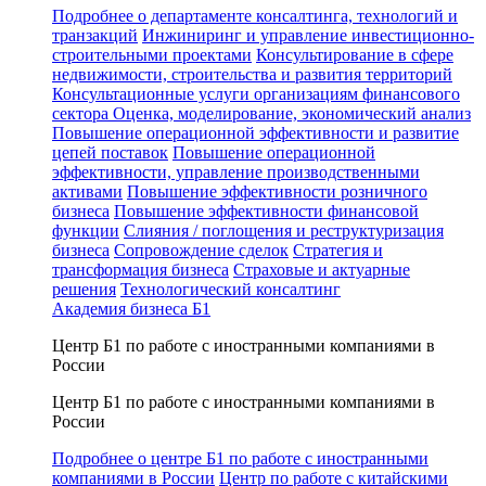
Подробнее о департаменте консалтинга, технологий и
транзакций
Инжиниринг и управление инвестиционно-
строительными проектами
Консультирование в сфере
недвижимости, строительства и развития территорий
Консультационные услуги организациям финансового
сектора
Оценка, моделирование, экономический анализ
Повышение операционной эффективности и развитие
цепей поставок
Повышение операционной
эффективности, управление производственными
активами
Повышение эффективности розничного
бизнеса
Повышение эффективности финансовой
функции
Слияния / поглощения и реструктуризация
бизнеса
Сопровождение сделок
Стратегия и
трансформация бизнеса
Страховые и актуарные
решения
Технологический консалтинг
Академия бизнеса Б1
Центр Б1 по работе с иностранными компаниями в
России
Центр Б1 по работе с иностранными компаниями в
России
Подробнее о центре Б1 по работе с иностранными
компаниями в России
Центр по работе с китайскими