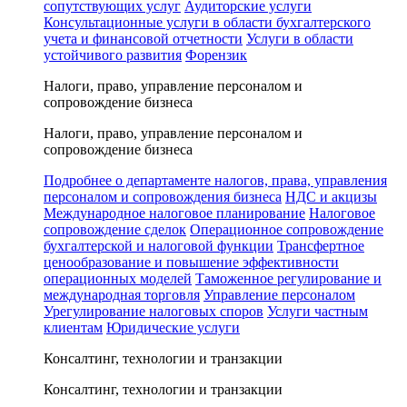
сопутствующих услуг
Аудиторские услуги
Консультационные услуги в области бухгалтерского
учета и финансовой отчетности
Услуги в области
устойчивого развития
Форензик
Налоги, право, управление персоналом и
сопровождение бизнеса
Налоги, право, управление персоналом и
сопровождение бизнеса
Подробнее о департаменте налогов, права, управления
персоналом и сопровождения бизнеса
НДС и акцизы
Международное налоговое планирование
Налоговое
сопровождение сделок
Операционное сопровождение
бухгалтерской и налоговой функции
Трансфертное
ценообразование и повышение эффективности
операционных моделей
Таможенное регулирование и
международная торговля
Управление персоналом
Урегулирование налоговых споров
Услуги частным
клиентам
Юридические услуги
Консалтинг, технологии и транзакции
Консалтинг, технологии и транзакции