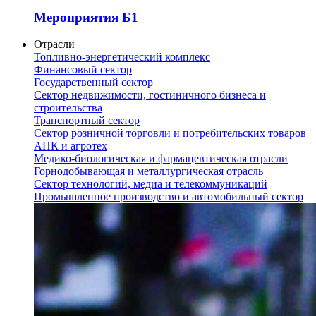
Мероприятия Б1
Отрасли
Топливно-энергетический комплекс
Финансовый сектор
Государственный сектор
Сектор недвижимости, гостиничного бизнеса и
строительства
Транспортный сектор
Сектор розничной торговли и потребительских товаров
АПК и агротех
Медико-биологическая и фармацевтическая отрасли
Горнодобывающая и металлургическая отрасль
Сектор технологий, медиа и телекоммуникаций
Промышленное производство и автомобильный сектор