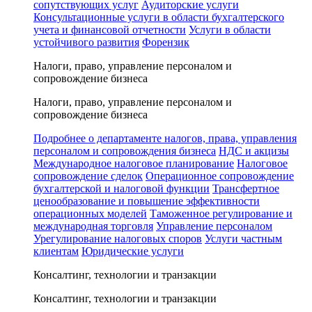
сопутствующих услуг
Аудиторские услуги
Консультационные услуги в области бухгалтерского
учета и финансовой отчетности
Услуги в области
устойчивого развития
Форензик
Налоги, право, управление персоналом и
сопровождение бизнеса
Налоги, право, управление персоналом и
сопровождение бизнеса
Подробнее о департаменте налогов, права, управления
персоналом и сопровождения бизнеса
НДС и акцизы
Международное налоговое планирование
Налоговое
сопровождение сделок
Операционное сопровождение
бухгалтерской и налоговой функции
Трансфертное
ценообразование и повышение эффективности
операционных моделей
Таможенное регулирование и
международная торговля
Управление персоналом
Урегулирование налоговых споров
Услуги частным
клиентам
Юридические услуги
Консалтинг, технологии и транзакции
Консалтинг, технологии и транзакции