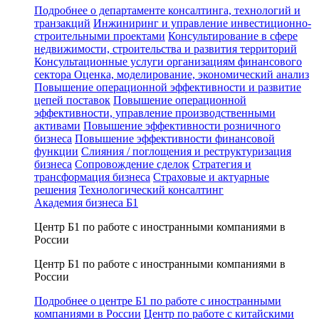
Подробнее о департаменте консалтинга, технологий и
транзакций
Инжиниринг и управление инвестиционно-
строительными проектами
Консультирование в сфере
недвижимости, строительства и развития территорий
Консультационные услуги организациям финансового
сектора
Оценка, моделирование, экономический анализ
Повышение операционной эффективности и развитие
цепей поставок
Повышение операционной
эффективности, управление производственными
активами
Повышение эффективности розничного
бизнеса
Повышение эффективности финансовой
функции
Слияния / поглощения и реструктуризация
бизнеса
Сопровождение сделок
Стратегия и
трансформация бизнеса
Страховые и актуарные
решения
Технологический консалтинг
Академия бизнеса Б1
Центр Б1 по работе с иностранными компаниями в
России
Центр Б1 по работе с иностранными компаниями в
России
Подробнее о центре Б1 по работе с иностранными
компаниями в России
Центр по работе с китайскими