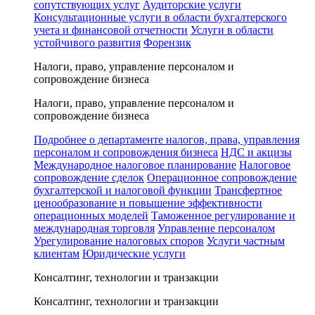
сопутствующих услуг
Аудиторские услуги
Консультационные услуги в области бухгалтерского
учета и финансовой отчетности
Услуги в области
устойчивого развития
Форензик
Налоги, право, управление персоналом и
сопровождение бизнеса
Налоги, право, управление персоналом и
сопровождение бизнеса
Подробнее о департаменте налогов, права, управления
персоналом и сопровождения бизнеса
НДС и акцизы
Международное налоговое планирование
Налоговое
сопровождение сделок
Операционное сопровождение
бухгалтерской и налоговой функции
Трансфертное
ценообразование и повышение эффективности
операционных моделей
Таможенное регулирование и
международная торговля
Управление персоналом
Урегулирование налоговых споров
Услуги частным
клиентам
Юридические услуги
Консалтинг, технологии и транзакции
Консалтинг, технологии и транзакции