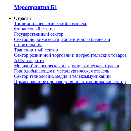
Мероприятия Б1
Отрасли
Топливно-энергетический комплекс
Финансовый сектор
Государственный сектор
Сектор недвижимости, гостиничного бизнеса и
строительства
Транспортный сектор
Сектор розничной торговли и потребительских товаров
АПК и агротех
Медико-биологическая и фармацевтическая отрасли
Горнодобывающая и металлургическая отрасль
Сектор технологий, медиа и телекоммуникаций
Промышленное производство и автомобильный сектор