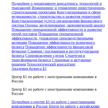
Подробнее о департаменте консалтинга, технологий и
транзакций
Инжиниринг и управление инвестиционно-
строительными проектами
Консультирование в сфере
недвижимости, строительства и развития территорий
Консультационные услуги организациям финансового
сектора
Оценка, моделирование, экономический анализ
Повышение операционной эффективности и развитие
цепей поставок
Повышение операционной
эффективности, управление производственными
активами
Повышение эффективности розничного
бизнеса
Повышение эффективности финансовой
функции
Слияния / поглощения и реструктуризация
бизнеса
Сопровождение сделок
Стратегия и
трансформация бизнеса
Страховые и актуарные
решения
Технологический консалтинг
Академия бизнеса Б1
Центр Б1 по работе с иностранными компаниями в
России
Центр Б1 по работе с иностранными компаниями в
России
Подробнее о центре Б1 по работе с иностранными
компаниями в России
Центр по работе с китайскими