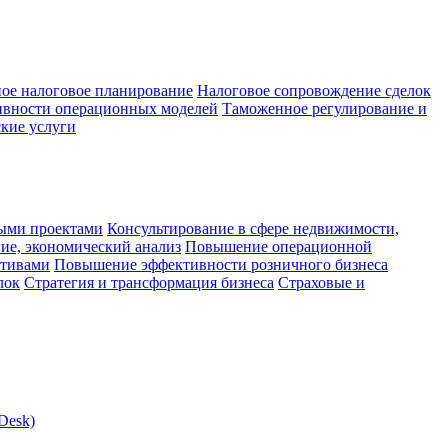
ое налоговое планирование
Налоговое сопровождение сделок
ивности операционных моделей
Таможенное регулирование и
кие услуги
ыми проектами
Консультирование в сфере недвижимости,
ие, экономический анализ
Повышение операционной
ктивами
Повышение эффективности розничного бизнеса
лок
Стратегия и трансформация бизнеса
Страховые и
Desk)