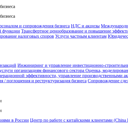
 бизнеса
 бизнеса
ерсоналом и сопровождения бизнеса
НДС и акцизы
Международн
й функции
Трансфертное ценообразование и повышение эффект
ирование налоговых споров
Услуги частным клиентам
Юридичес
анзакций
Инжиниринг и управление инвестиционно-строительн
услуги организациям финансового сектора
Оценка, моделирован
ерационной эффективности, управление производственными а
я / поглощения и реструктуризация бизнеса
Сопровождение сде
и
и
ниями в России
Центр по работе с китайскими клиентами (China 