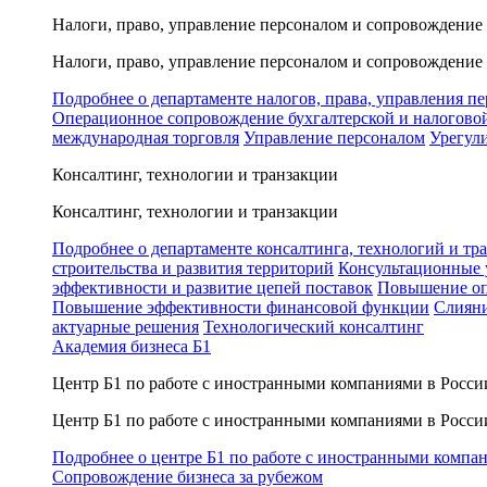
Налоги, право, управление персоналом и сопровождение
Налоги, право, управление персоналом и сопровождение
Подробнее о департаменте налогов, права, управления п
Операционное сопровождение бухгалтерской и налогово
международная торговля
Управление персоналом
Урегул
Консалтинг, технологии и транзакции
Консалтинг, технологии и транзакции
Подробнее о департаменте консалтинга, технологий и тр
строительства и развития территорий
Консультационные 
эффективности и развитие цепей поставок
Повышение оп
Повышение эффективности финансовой функции
Слияни
актуарные решения
Технологический консалтинг
Академия бизнеса Б1
Центр Б1 по работе с иностранными компаниями в Росси
Центр Б1 по работе с иностранными компаниями в Росси
Подробнее о центре Б1 по работе с иностранными компа
Сопровождение бизнеса за рубежом