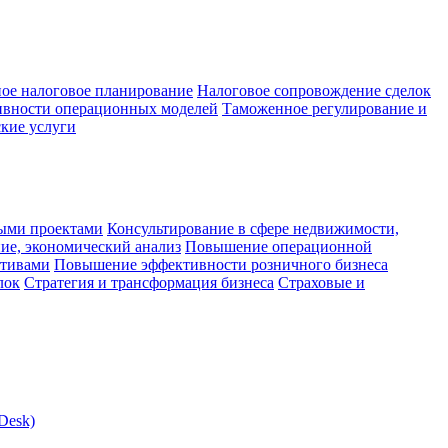
ое налоговое планирование
Налоговое сопровождение сделок
ивности операционных моделей
Таможенное регулирование и
кие услуги
ыми проектами
Консультирование в сфере недвижимости,
ие, экономический анализ
Повышение операционной
ктивами
Повышение эффективности розничного бизнеса
лок
Стратегия и трансформация бизнеса
Страховые и
Desk)