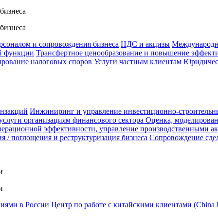
 бизнеса
 бизнеса
ерсоналом и сопровождения бизнеса
НДС и акцизы
Международн
й функции
Трансфертное ценообразование и повышение эффект
ирование налоговых споров
Услуги частным клиентам
Юридичес
анзакций
Инжиниринг и управление инвестиционно-строительн
услуги организациям финансового сектора
Оценка, моделирован
ерационной эффективности, управление производственными а
я / поглощения и реструктуризация бизнеса
Сопровождение сде
и
и
ниями в России
Центр по работе с китайскими клиентами (China 