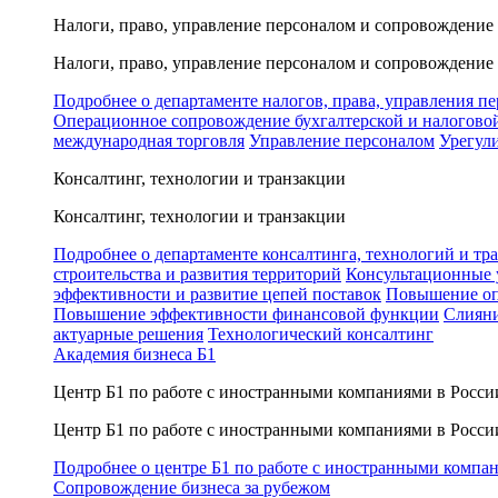
Налоги, право, управление персоналом и сопровождение
Налоги, право, управление персоналом и сопровождение
Подробнее о департаменте налогов, права, управления п
Операционное сопровождение бухгалтерской и налогово
международная торговля
Управление персоналом
Урегул
Консалтинг, технологии и транзакции
Консалтинг, технологии и транзакции
Подробнее о департаменте консалтинга, технологий и тр
строительства и развития территорий
Консультационные 
эффективности и развитие цепей поставок
Повышение оп
Повышение эффективности финансовой функции
Слияни
актуарные решения
Технологический консалтинг
Академия бизнеса Б1
Центр Б1 по работе с иностранными компаниями в Росси
Центр Б1 по работе с иностранными компаниями в Росси
Подробнее о центре Б1 по работе с иностранными компа
Сопровождение бизнеса за рубежом