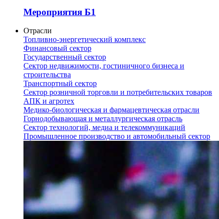
Мероприятия Б1
Отрасли
Топливно-энергетический комплекс
Финансовый сектор
Государственный сектор
Сектор недвижимости, гостиничного бизнеса и
строительства
Транспортный сектор
Сектор розничной торговли и потребительских товаров
АПК и агротех
Медико-биологическая и фармацевтическая отрасли
Горнодобывающая и металлургическая отрасль
Сектор технологий, медиа и телекоммуникаций
Промышленное производство и автомобильный сектор