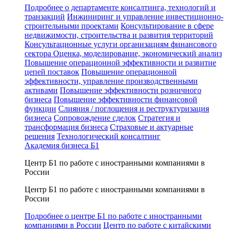
Подробнее о департаменте консалтинга, технологий и
транзакций
Инжиниринг и управление инвестиционно-
строительными проектами
Консультирование в сфере
недвижимости, строительства и развития территорий
Консультационные услуги организациям финансового
сектора
Оценка, моделирование, экономический анализ
Повышение операционной эффективности и развитие
цепей поставок
Повышение операционной
эффективности, управление производственными
активами
Повышение эффективности розничного
бизнеса
Повышение эффективности финансовой
функции
Слияния / поглощения и реструктуризация
бизнеса
Сопровождение сделок
Стратегия и
трансформация бизнеса
Страховые и актуарные
решения
Технологический консалтинг
Академия бизнеса Б1
Центр Б1 по работе с иностранными компаниями в
России
Центр Б1 по работе с иностранными компаниями в
России
Подробнее о центре Б1 по работе с иностранными
компаниями в России
Центр по работе с китайскими