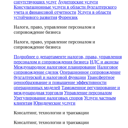
сопутствующих услуг
Аудиторские услуги
Консультационные услуги в области бухгалтерского
учета и финансовой отчетности
Услуги в области
устойчивого развития
Форензик
Налоги, право, управление персоналом и
сопровождение бизнеса
Налоги, право, управление персоналом и
сопровождение бизнеса
Подробнее о департаменте налогов, права, управления
персоналом и сопровождения бизнеса
НДС и акцизы
Международное налоговое планирование
Налоговое
сопровождение сделок
Операционное сопровождение
бухгалтерской и налоговой функции
Трансфертное
ценообразование и повышение эффективности
операционных моделей
Таможенное регулирование и
международная торговля
Управление персоналом
Урегулирование налоговых споров
Услуги частным
клиентам
Юридические услуги
Консалтинг, технологии и транзакции
Консалтинг, технологии и транзакции