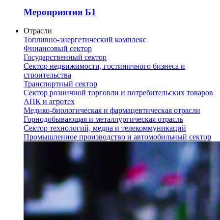
Мероприятия Б1
Отрасли
Топливно-энергетический комплекс
Финансовый сектор
Государственный сектор
Сектор недвижимости, гостиничного бизнеса и
строительства
Транспортный сектор
Сектор розничной торговли и потребительских товаров
АПК и агротех
Медико-биологическая и фармацевтическая отрасли
Горнодобывающая и металлургическая отрасль
Сектор технологий, медиа и телекоммуникаций
Промышленное производство и автомобильный сектор