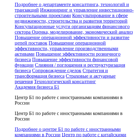
Подробнее о департаменте консалтинга, технологий и
транзакций
Инжиниринг и управление инвестиционно-
строительными проектами
Консультирование в сфере
недвижимости, строительства и развития территорий
Консультационные услуги организациям финансового
сектора
Оценка, моделирование, экономический анализ
Повышение операционной эффективности и развитие
цепей поставок
Повышение операционной
эффективности, управление производственными
активами
Повышение эффективности розничного
бизнеса
Повышение эффективности финансовой
функции
Слияния / поглощения и реструктуризация
бизнеса
Сопровождение сделок
Стратегия и
трансформация бизнеса
Страховые и актуарные
решения
Технологический консалтинг
Академия бизнеса Б1
Центр Б1 по работе с иностранными компаниями в
России
Центр Б1 по работе с иностранными компаниями в
России
Подробнее о центре Б1 по работе с иностранными
компаниями в России
Центр по работе с китайскими