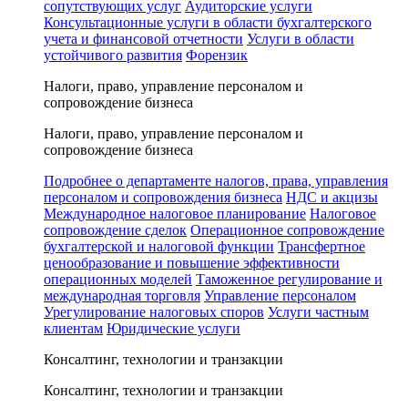
сопутствующих услуг
Аудиторские услуги
Консультационные услуги в области бухгалтерского
учета и финансовой отчетности
Услуги в области
устойчивого развития
Форензик
Налоги, право, управление персоналом и
сопровождение бизнеса
Налоги, право, управление персоналом и
сопровождение бизнеса
Подробнее о департаменте налогов, права, управления
персоналом и сопровождения бизнеса
НДС и акцизы
Международное налоговое планирование
Налоговое
сопровождение сделок
Операционное сопровождение
бухгалтерской и налоговой функции
Трансфертное
ценообразование и повышение эффективности
операционных моделей
Таможенное регулирование и
международная торговля
Управление персоналом
Урегулирование налоговых споров
Услуги частным
клиентам
Юридические услуги
Консалтинг, технологии и транзакции
Консалтинг, технологии и транзакции