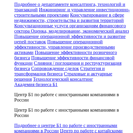
Подробнее о департаменте консалтинга, технологий и
транзакций
Инжиниринг и управление инвестиционно-
строительными проектами
Консультирование в сфере
недвижимости, строительства и развития территорий
Консультационные услуги организациям финансового
сектора
Оценка, моделирование, экономический анализ
Повышение операционной эффективности и развитие
цепей поставок
Повышение операционной
эффективности, управление производственными
активами
Повышение эффективности розничного
бизнеса
Повышение эффективности финансовой
функции
Слияния / поглощения и реструктуризация
бизнеса
Сопровождение сделок
Стратегия и
трансформация бизнеса
Страховые и актуарные
решения
Технологический консалтинг
Академия бизнеса Б1
Центр Б1 по работе с иностранными компаниями в
России
Центр Б1 по работе с иностранными компаниями в
России
Подробнее о центре Б1 по работе с иностранными
компаниями в России
Центр по работе с китайскими