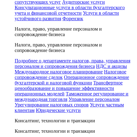
сопутствующих услуг
Аудиторские услуги
Консультационные услуги в области бухгалтерского
учета и финансовой отчетности
Услуги в области
устойчивого развития
Форензик
Налоги, право, управление персоналом и
сопровождение бизнеса
Налоги, право, управление персоналом и
сопровождение бизнеса
Подробнее о департаменте налогов, права, управления
персоналом и сопровождения бизнеса
НДС и акцизы
Международное налоговое планирование
Налоговое
сопровождение сделок
Операционное сопровождение
бухгалтерской и налоговой функции
Трансфертное
ценообразование и повышение эффективности
операционных моделей
Таможенное регулирование и
международная торговля
Управление персоналом
Урегулирование налоговых споров
Услуги частным
клиентам
Юридические услуги
Консалтинг, технологии и транзакции
Консалтинг, технологии и транзакции