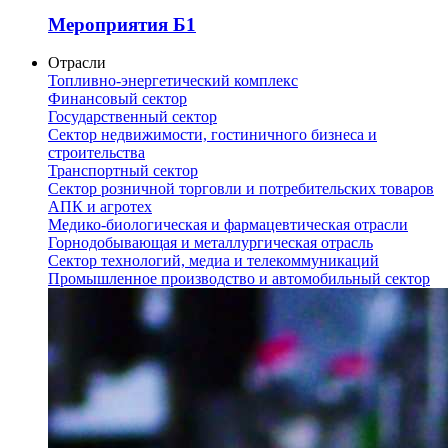
Мероприятия Б1
Отрасли
Топливно-энергетический комплекс
Финансовый сектор
Государственный сектор
Сектор недвижимости, гостиничного бизнеса и
строительства
Транспортный сектор
Сектор розничной торговли и потребительских товаров
АПК и агротех
Медико-биологическая и фармацевтическая отрасли
Горнодобывающая и металлургическая отрасль
Сектор технологий, медиа и телекоммуникаций
Промышленное производство и автомобильный сектор