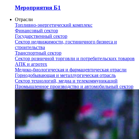
Мероприятия Б1
Отрасли
Топливно-энергетический комплекс
Финансовый сектор
Государственный сектор
Сектор недвижимости, гостиничного бизнеса и
строительства
Транспортный сектор
Сектор розничной торговли и потребительских товаров
АПК и агротех
Медико-биологическая и фармацевтическая отрасли
Горнодобывающая и металлургическая отрасль
Сектор технологий, медиа и телекоммуникаций
Промышленное производство и автомобильный сектор