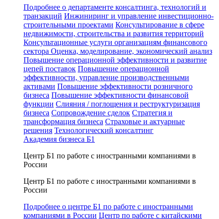
Подробнее о департаменте консалтинга, технологий и
транзакций
Инжиниринг и управление инвестиционно-
строительными проектами
Консультирование в сфере
недвижимости, строительства и развития территорий
Консультационные услуги организациям финансового
сектора
Оценка, моделирование, экономический анализ
Повышение операционной эффективности и развитие
цепей поставок
Повышение операционной
эффективности, управление производственными
активами
Повышение эффективности розничного
бизнеса
Повышение эффективности финансовой
функции
Слияния / поглощения и реструктуризация
бизнеса
Сопровождение сделок
Стратегия и
трансформация бизнеса
Страховые и актуарные
решения
Технологический консалтинг
Академия бизнеса Б1
Центр Б1 по работе с иностранными компаниями в
России
Центр Б1 по работе с иностранными компаниями в
России
Подробнее о центре Б1 по работе с иностранными
компаниями в России
Центр по работе с китайскими