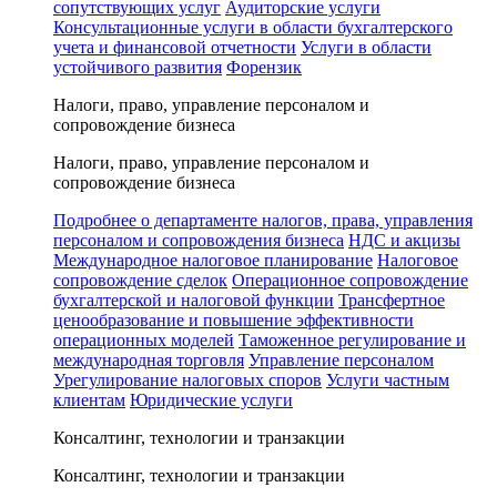
сопутствующих услуг
Аудиторские услуги
Консультационные услуги в области бухгалтерского
учета и финансовой отчетности
Услуги в области
устойчивого развития
Форензик
Налоги, право, управление персоналом и
сопровождение бизнеса
Налоги, право, управление персоналом и
сопровождение бизнеса
Подробнее о департаменте налогов, права, управления
персоналом и сопровождения бизнеса
НДС и акцизы
Международное налоговое планирование
Налоговое
сопровождение сделок
Операционное сопровождение
бухгалтерской и налоговой функции
Трансфертное
ценообразование и повышение эффективности
операционных моделей
Таможенное регулирование и
международная торговля
Управление персоналом
Урегулирование налоговых споров
Услуги частным
клиентам
Юридические услуги
Консалтинг, технологии и транзакции
Консалтинг, технологии и транзакции