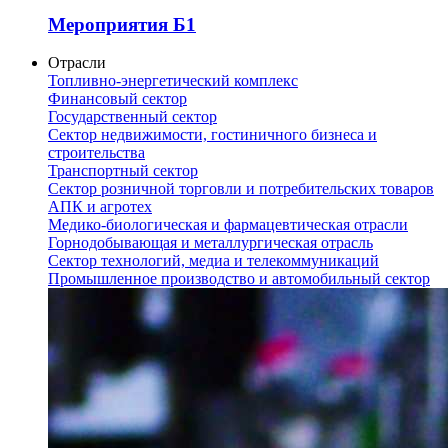
Мероприятия Б1
Отрасли
Топливно-энергетический комплекс
Финансовый сектор
Государственный сектор
Сектор недвижимости, гостиничного бизнеса и
строительства
Транспортный сектор
Сектор розничной торговли и потребительских товаров
АПК и агротех
Медико-биологическая и фармацевтическая отрасли
Горнодобывающая и металлургическая отрасль
Сектор технологий, медиа и телекоммуникаций
Промышленное производство и автомобильный сектор