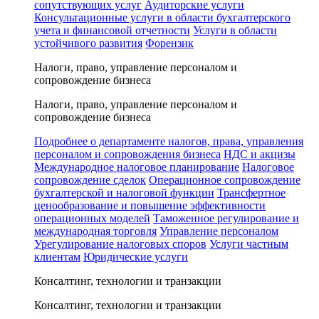
сопутствующих услуг
Аудиторские услуги
Консультационные услуги в области бухгалтерского
учета и финансовой отчетности
Услуги в области
устойчивого развития
Форензик
Налоги, право, управление персоналом и
сопровождение бизнеса
Налоги, право, управление персоналом и
сопровождение бизнеса
Подробнее о департаменте налогов, права, управления
персоналом и сопровождения бизнеса
НДС и акцизы
Международное налоговое планирование
Налоговое
сопровождение сделок
Операционное сопровождение
бухгалтерской и налоговой функции
Трансфертное
ценообразование и повышение эффективности
операционных моделей
Таможенное регулирование и
международная торговля
Управление персоналом
Урегулирование налоговых споров
Услуги частным
клиентам
Юридические услуги
Консалтинг, технологии и транзакции
Консалтинг, технологии и транзакции