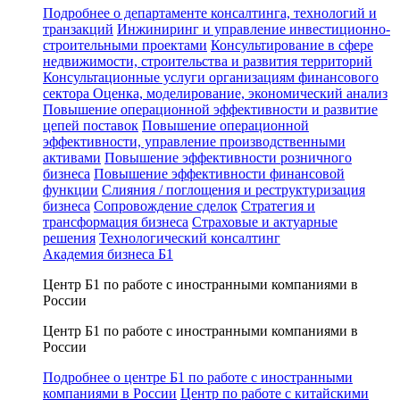
Подробнее о департаменте консалтинга, технологий и
транзакций
Инжиниринг и управление инвестиционно-
строительными проектами
Консультирование в сфере
недвижимости, строительства и развития территорий
Консультационные услуги организациям финансового
сектора
Оценка, моделирование, экономический анализ
Повышение операционной эффективности и развитие
цепей поставок
Повышение операционной
эффективности, управление производственными
активами
Повышение эффективности розничного
бизнеса
Повышение эффективности финансовой
функции
Слияния / поглощения и реструктуризация
бизнеса
Сопровождение сделок
Стратегия и
трансформация бизнеса
Страховые и актуарные
решения
Технологический консалтинг
Академия бизнеса Б1
Центр Б1 по работе с иностранными компаниями в
России
Центр Б1 по работе с иностранными компаниями в
России
Подробнее о центре Б1 по работе с иностранными
компаниями в России
Центр по работе с китайскими