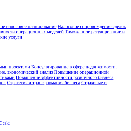
ое налоговое планирование
Налоговое сопровождение сделок
ивности операционных моделей
Таможенное регулирование и
кие услуги
ыми проектами
Консультирование в сфере недвижимости,
ие, экономический анализ
Повышение операционной
ктивами
Повышение эффективности розничного бизнеса
лок
Стратегия и трансформация бизнеса
Страховые и
Desk)