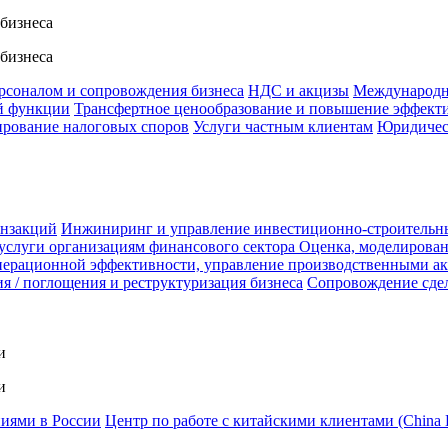
 бизнеса
 бизнеса
ерсоналом и сопровождения бизнеса
НДС и акцизы
Международн
й функции
Трансфертное ценообразование и повышение эффект
ирование налоговых споров
Услуги частным клиентам
Юридичес
анзакций
Инжиниринг и управление инвестиционно-строительн
услуги организациям финансового сектора
Оценка, моделирован
ерационной эффективности, управление производственными а
я / поглощения и реструктуризация бизнеса
Сопровождение сде
и
и
ниями в России
Центр по работе с китайскими клиентами (China 