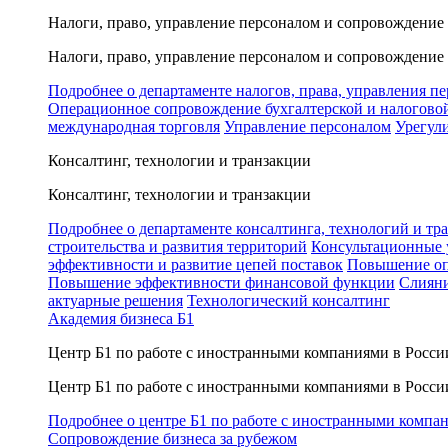
Налоги, право, управление персоналом и сопровождение
Налоги, право, управление персоналом и сопровождение
Подробнее о департаменте налогов, права, управления п
Операционное сопровождение бухгалтерской и налогово
международная торговля
Управление персоналом
Урегул
Консалтинг, технологии и транзакции
Консалтинг, технологии и транзакции
Подробнее о департаменте консалтинга, технологий и тр
строительства и развития территорий
Консультационные 
эффективности и развитие цепей поставок
Повышение оп
Повышение эффективности финансовой функции
Слияни
актуарные решения
Технологический консалтинг
Академия бизнеса Б1
Центр Б1 по работе с иностранными компаниями в Росси
Центр Б1 по работе с иностранными компаниями в Росси
Подробнее о центре Б1 по работе с иностранными компа
Сопровождение бизнеса за рубежом