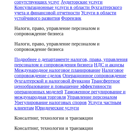
сопутствующих услуг
Аудиторские услуги
Консультационные услуги в области бухгалтерского
учета и финансовой отчетности
Услуги в области
устойчивого развития
Форензик
Налоги, право, управление персоналом и
сопровождение бизнеса
Налоги, право, управление персоналом и
сопровождение бизнеса
Подробнее о департаменте налогов, права, управления
персоналом и сопровождения бизнеса
НДС и акцизы
Международное налоговое планирование
Налоговое
сопровождение сделок
Операционное сопровождение
бухгалтерской и налоговой функции
Трансфертное
ценообразование и повышение эффективности
операционных моделей
Таможенное регулирование и
международная торговля
Управление персоналом
Урегулирование налоговых споров
Услуги частным
клиентам
Юридические услуги
Консалтинг, технологии и транзакции
Консалтинг, технологии и транзакции