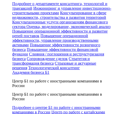
Подробнее о департаменте консалтинга, технологий и
транзакций
Инжиниринг и управление инвестиционно-
строительными проектами
Консультирование в сфере
недвижимости, строительства и развития территорий
Консультационные услуги организациям финансового
сектора
Оценка, моделирование, экономический анализ
Повышение операционной эффективности и развитие
цепей поставок
Повышение операционной
эффективности, управление производственными
активами
Повышение эффективности розничного
бизнеса
Повышение эффективности финансовой
функции
Слияния / поглощения и реструктуризация
бизнеса
Сопровождение сделок
Стратегия и
трансформация бизнеса
Страховые и актуарные
решения
Технологический консалтинг
Академия бизнеса Б1
Центр Б1 по работе с иностранными компаниями в
России
Центр Б1 по работе с иностранными компаниями в
России
Подробнее о центре Б1 по работе с иностранными
компаниями в России
Центр по работе с китайскими