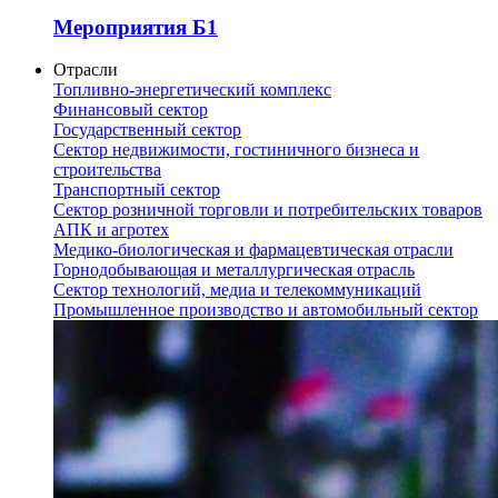
Мероприятия Б1
Отрасли
Топливно-энергетический комплекс
Финансовый сектор
Государственный сектор
Сектор недвижимости, гостиничного бизнеса и
строительства
Транспортный сектор
Сектор розничной торговли и потребительских товаров
АПК и агротех
Медико-биологическая и фармацевтическая отрасли
Горнодобывающая и металлургическая отрасль
Сектор технологий, медиа и телекоммуникаций
Промышленное производство и автомобильный сектор