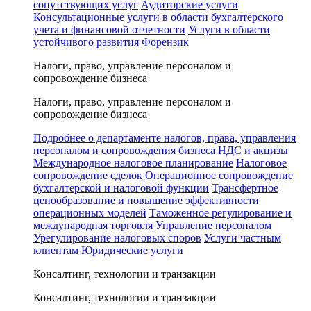
сопутствующих услуг
Аудиторские услуги
Консультационные услуги в области бухгалтерского
учета и финансовой отчетности
Услуги в области
устойчивого развития
Форензик
Налоги, право, управление персоналом и
сопровождение бизнеса
Налоги, право, управление персоналом и
сопровождение бизнеса
Подробнее о департаменте налогов, права, управления
персоналом и сопровождения бизнеса
НДС и акцизы
Международное налоговое планирование
Налоговое
сопровождение сделок
Операционное сопровождение
бухгалтерской и налоговой функции
Трансфертное
ценообразование и повышение эффективности
операционных моделей
Таможенное регулирование и
международная торговля
Управление персоналом
Урегулирование налоговых споров
Услуги частным
клиентам
Юридические услуги
Консалтинг, технологии и транзакции
Консалтинг, технологии и транзакции