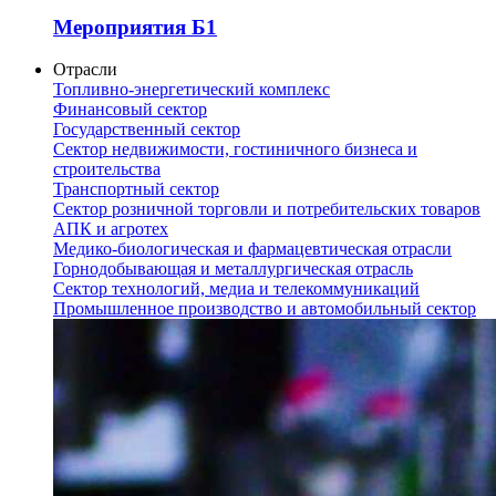
Мероприятия Б1
Отрасли
Топливно-энергетический комплекс
Финансовый сектор
Государственный сектор
Сектор недвижимости, гостиничного бизнеса и
строительства
Транспортный сектор
Сектор розничной торговли и потребительских товаров
АПК и агротех
Медико-биологическая и фармацевтическая отрасли
Горнодобывающая и металлургическая отрасль
Сектор технологий, медиа и телекоммуникаций
Промышленное производство и автомобильный сектор