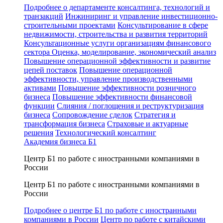
Подробнее о департаменте консалтинга, технологий и
транзакций
Инжиниринг и управление инвестиционно-
строительными проектами
Консультирование в сфере
недвижимости, строительства и развития территорий
Консультационные услуги организациям финансового
сектора
Оценка, моделирование, экономический анализ
Повышение операционной эффективности и развитие
цепей поставок
Повышение операционной
эффективности, управление производственными
активами
Повышение эффективности розничного
бизнеса
Повышение эффективности финансовой
функции
Слияния / поглощения и реструктуризация
бизнеса
Сопровождение сделок
Стратегия и
трансформация бизнеса
Страховые и актуарные
решения
Технологический консалтинг
Академия бизнеса Б1
Центр Б1 по работе с иностранными компаниями в
России
Центр Б1 по работе с иностранными компаниями в
России
Подробнее о центре Б1 по работе с иностранными
компаниями в России
Центр по работе с китайскими