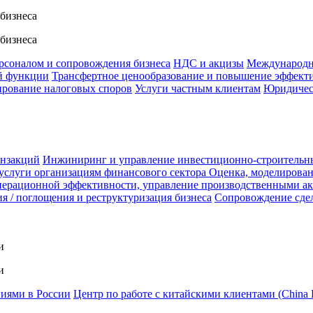
 бизнеса
 бизнеса
ерсоналом и сопровождения бизнеса
НДС и акцизы
Международн
й функции
Трансфертное ценообразование и повышение эффект
ирование налоговых споров
Услуги частным клиентам
Юридичес
анзакций
Инжиниринг и управление инвестиционно-строительн
услуги организациям финансового сектора
Оценка, моделирован
ерационной эффективности, управление производственными а
я / поглощения и реструктуризация бизнеса
Сопровождение сде
и
и
ниями в России
Центр по работе с китайскими клиентами (China 