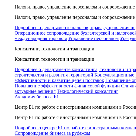
Налоги, право, управление персоналом и сопровождение
Налоги, право, управление персоналом и сопровождение
Подробнее о департаменте налогов, права, управления п
Операционное сопровождение бухгалтерской и налогово
международная торговля
Управление персоналом
Урегул
Консалтинг, технологии и транзакции
Консалтинг, технологии и транзакции
Подробнее о департаменте консалтинга, технологий и тр
строительства и развития территорий
Консультационные 
эффективности и развитие цепей поставок
Повышение оп
Повышение эффективности финансовой функции
Слияни
актуарные решения
Технологический консалтинг
Академия бизнеса Б1
Центр Б1 по работе с иностранными компаниями в Росси
Центр Б1 по работе с иностранными компаниями в Росси
Подробнее о центре Б1 по работе с иностранными компа
Сопровождение бизнеса за рубежом