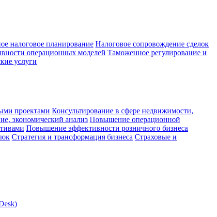
ое налоговое планирование
Налоговое сопровождение сделок
ивности операционных моделей
Таможенное регулирование и
кие услуги
ыми проектами
Консультирование в сфере недвижимости,
ие, экономический анализ
Повышение операционной
ктивами
Повышение эффективности розничного бизнеса
лок
Стратегия и трансформация бизнеса
Страховые и
Desk)