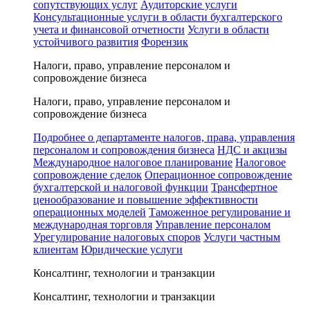
сопутствующих услуг
Аудиторские услуги
Консультационные услуги в области бухгалтерского
учета и финансовой отчетности
Услуги в области
устойчивого развития
Форензик
Налоги, право, управление персоналом и
сопровождение бизнеса
Налоги, право, управление персоналом и
сопровождение бизнеса
Подробнее о департаменте налогов, права, управления
персоналом и сопровождения бизнеса
НДС и акцизы
Международное налоговое планирование
Налоговое
сопровождение сделок
Операционное сопровождение
бухгалтерской и налоговой функции
Трансфертное
ценообразование и повышение эффективности
операционных моделей
Таможенное регулирование и
международная торговля
Управление персоналом
Урегулирование налоговых споров
Услуги частным
клиентам
Юридические услуги
Консалтинг, технологии и транзакции
Консалтинг, технологии и транзакции