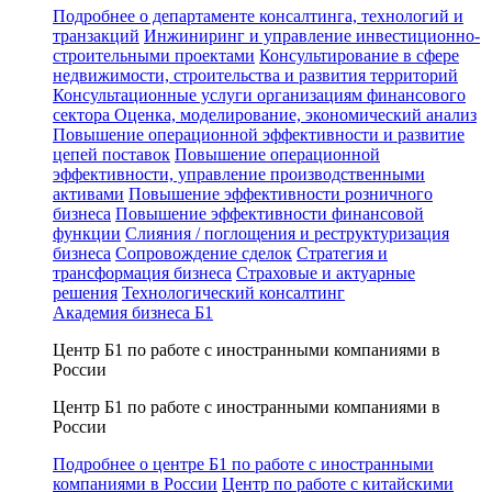
Подробнее о департаменте консалтинга, технологий и
транзакций
Инжиниринг и управление инвестиционно-
строительными проектами
Консультирование в сфере
недвижимости, строительства и развития территорий
Консультационные услуги организациям финансового
сектора
Оценка, моделирование, экономический анализ
Повышение операционной эффективности и развитие
цепей поставок
Повышение операционной
эффективности, управление производственными
активами
Повышение эффективности розничного
бизнеса
Повышение эффективности финансовой
функции
Слияния / поглощения и реструктуризация
бизнеса
Сопровождение сделок
Стратегия и
трансформация бизнеса
Страховые и актуарные
решения
Технологический консалтинг
Академия бизнеса Б1
Центр Б1 по работе с иностранными компаниями в
России
Центр Б1 по работе с иностранными компаниями в
России
Подробнее о центре Б1 по работе с иностранными
компаниями в России
Центр по работе с китайскими