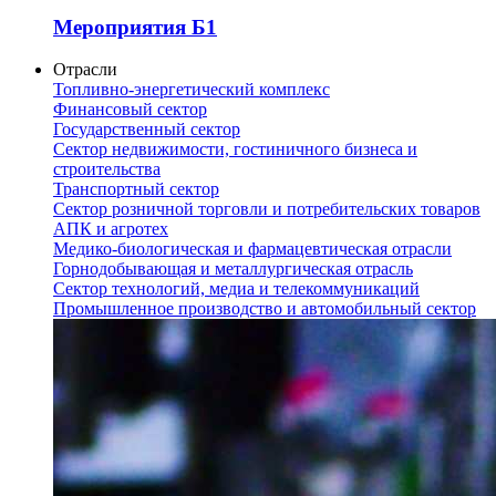
Мероприятия Б1
Отрасли
Топливно-энергетический комплекс
Финансовый сектор
Государственный сектор
Сектор недвижимости, гостиничного бизнеса и
строительства
Транспортный сектор
Сектор розничной торговли и потребительских товаров
АПК и агротех
Медико-биологическая и фармацевтическая отрасли
Горнодобывающая и металлургическая отрасль
Сектор технологий, медиа и телекоммуникаций
Промышленное производство и автомобильный сектор