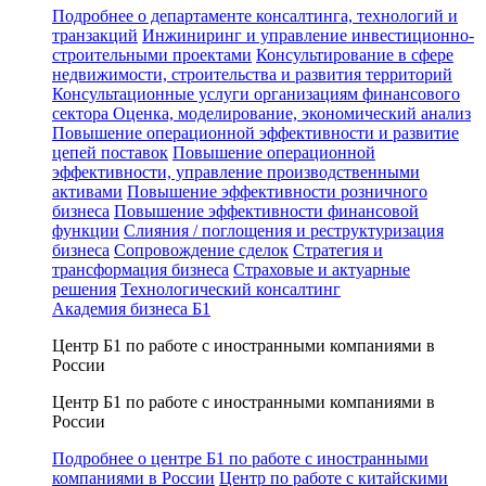
Подробнее о департаменте консалтинга, технологий и
транзакций
Инжиниринг и управление инвестиционно-
строительными проектами
Консультирование в сфере
недвижимости, строительства и развития территорий
Консультационные услуги организациям финансового
сектора
Оценка, моделирование, экономический анализ
Повышение операционной эффективности и развитие
цепей поставок
Повышение операционной
эффективности, управление производственными
активами
Повышение эффективности розничного
бизнеса
Повышение эффективности финансовой
функции
Слияния / поглощения и реструктуризация
бизнеса
Сопровождение сделок
Стратегия и
трансформация бизнеса
Страховые и актуарные
решения
Технологический консалтинг
Академия бизнеса Б1
Центр Б1 по работе с иностранными компаниями в
России
Центр Б1 по работе с иностранными компаниями в
России
Подробнее о центре Б1 по работе с иностранными
компаниями в России
Центр по работе с китайскими