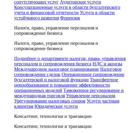
сопутствующих услуг
Аудиторские услуги
Консультационные услуги в области бухгалтерского
учета и финансовой отчетности
Услуги в области
устойчивого развития
Форензик
Налоги, право, управление персоналом и
сопровождение бизнеса
Налоги, право, управление персоналом и
сопровождение бизнеса
Подробнее о департаменте налогов, права, управления
персоналом и сопровождения бизнеса
НДС и акцизы
Международное налоговое планирование
Налоговое
сопровождение сделок
Операционное сопровождение
бухгалтерской и налоговой функции
Трансфертное
ценообразование и повышение эффективности
операционных моделей
Таможенное регулирование и
международная торговля
Управление персоналом
Урегулирование налоговых споров
Услуги частным
клиентам
Юридические услуги
Консалтинг, технологии и транзакции
Консалтинг, технологии и транзакции