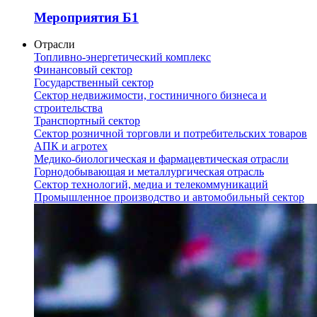
Мероприятия Б1
Отрасли
Топливно-энергетический комплекс
Финансовый сектор
Государственный сектор
Сектор недвижимости, гостиничного бизнеса и
строительства
Транспортный сектор
Сектор розничной торговли и потребительских товаров
АПК и агротех
Медико-биологическая и фармацевтическая отрасли
Горнодобывающая и металлургическая отрасль
Сектор технологий, медиа и телекоммуникаций
Промышленное производство и автомобильный сектор