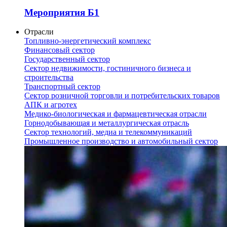
Мероприятия Б1
Отрасли
Топливно-энергетический комплекс
Финансовый сектор
Государственный сектор
Сектор недвижимости, гостиничного бизнеса и
строительства
Транспортный сектор
Сектор розничной торговли и потребительских товаров
АПК и агротех
Медико-биологическая и фармацевтическая отрасли
Горнодобывающая и металлургическая отрасль
Сектор технологий, медиа и телекоммуникаций
Промышленное производство и автомобильный сектор