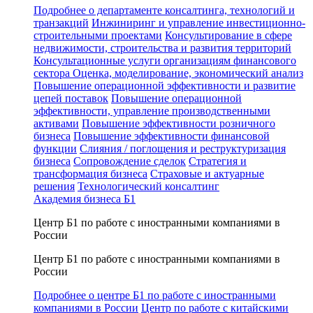
Подробнее о департаменте консалтинга, технологий и
транзакций
Инжиниринг и управление инвестиционно-
строительными проектами
Консультирование в сфере
недвижимости, строительства и развития территорий
Консультационные услуги организациям финансового
сектора
Оценка, моделирование, экономический анализ
Повышение операционной эффективности и развитие
цепей поставок
Повышение операционной
эффективности, управление производственными
активами
Повышение эффективности розничного
бизнеса
Повышение эффективности финансовой
функции
Слияния / поглощения и реструктуризация
бизнеса
Сопровождение сделок
Стратегия и
трансформация бизнеса
Страховые и актуарные
решения
Технологический консалтинг
Академия бизнеса Б1
Центр Б1 по работе с иностранными компаниями в
России
Центр Б1 по работе с иностранными компаниями в
России
Подробнее о центре Б1 по работе с иностранными
компаниями в России
Центр по работе с китайскими