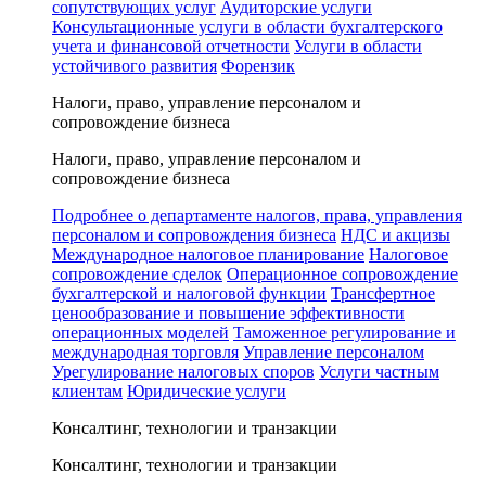
сопутствующих услуг
Аудиторские услуги
Консультационные услуги в области бухгалтерского
учета и финансовой отчетности
Услуги в области
устойчивого развития
Форензик
Налоги, право, управление персоналом и
сопровождение бизнеса
Налоги, право, управление персоналом и
сопровождение бизнеса
Подробнее о департаменте налогов, права, управления
персоналом и сопровождения бизнеса
НДС и акцизы
Международное налоговое планирование
Налоговое
сопровождение сделок
Операционное сопровождение
бухгалтерской и налоговой функции
Трансфертное
ценообразование и повышение эффективности
операционных моделей
Таможенное регулирование и
международная торговля
Управление персоналом
Урегулирование налоговых споров
Услуги частным
клиентам
Юридические услуги
Консалтинг, технологии и транзакции
Консалтинг, технологии и транзакции