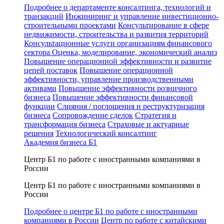
Подробнее о департаменте консалтинга, технологий и
транзакций
Инжиниринг и управление инвестиционно-
строительными проектами
Консультирование в сфере
недвижимости, строительства и развития территорий
Консультационные услуги организациям финансового
сектора
Оценка, моделирование, экономический анализ
Повышение операционной эффективности и развитие
цепей поставок
Повышение операционной
эффективности, управление производственными
активами
Повышение эффективности розничного
бизнеса
Повышение эффективности финансовой
функции
Слияния / поглощения и реструктуризация
бизнеса
Сопровождение сделок
Стратегия и
трансформация бизнеса
Страховые и актуарные
решения
Технологический консалтинг
Академия бизнеса Б1
Центр Б1 по работе с иностранными компаниями в
России
Центр Б1 по работе с иностранными компаниями в
России
Подробнее о центре Б1 по работе с иностранными
компаниями в России
Центр по работе с китайскими