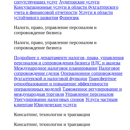
сопутствующих услуг
Аудиторские услуги
Консультационные услуги в области бухгалтерского
учета и финансовой отчетности
Услуги в области
устойчивого развития
Форензик
Налоги, право, управление персоналом и
сопровождение бизнеса
Налоги, право, управление персоналом и
сопровождение бизнеса
Подробнее о департаменте налогов, права, управления
персоналом и сопровождения бизнеса
НДС и акцизы
Международное налоговое планирование
Налоговое
сопровождение сделок
Операционное сопровождение
бухгалтерской и налоговой функции
Трансфертное
ценообразование и повышение эффективности
операционных моделей
Таможенное регулирование и
международная торговля
Управление персоналом
Урегулирование налоговых споров
Услуги частным
клиентам
Юридические услуги
Консалтинг, технологии и транзакции
Консалтинг, технологии и транзакции