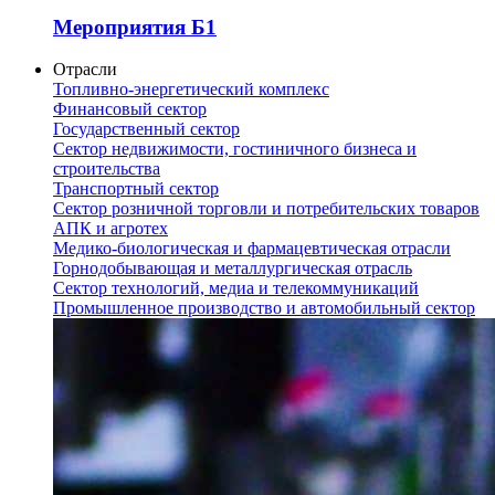
Мероприятия Б1
Отрасли
Топливно-энергетический комплекс
Финансовый сектор
Государственный сектор
Сектор недвижимости, гостиничного бизнеса и
строительства
Транспортный сектор
Сектор розничной торговли и потребительских товаров
АПК и агротех
Медико-биологическая и фармацевтическая отрасли
Горнодобывающая и металлургическая отрасль
Сектор технологий, медиа и телекоммуникаций
Промышленное производство и автомобильный сектор