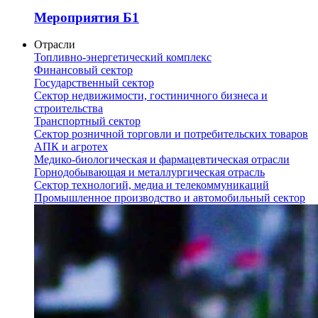
Мероприятия Б1
Отрасли
Топливно-энергетический комплекс
Финансовый сектор
Государственный сектор
Сектор недвижимости, гостиничного бизнеса и
строительства
Транспортный сектор
Сектор розничной торговли и потребительских товаров
АПК и агротех
Медико-биологическая и фармацевтическая отрасли
Горнодобывающая и металлургическая отрасль
Сектор технологий, медиа и телекоммуникаций
Промышленное производство и автомобильный сектор