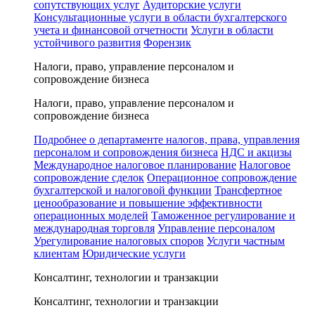
сопутствующих услуг
Аудиторские услуги
Консультационные услуги в области бухгалтерского
учета и финансовой отчетности
Услуги в области
устойчивого развития
Форензик
Налоги, право, управление персоналом и
сопровождение бизнеса
Налоги, право, управление персоналом и
сопровождение бизнеса
Подробнее о департаменте налогов, права, управления
персоналом и сопровождения бизнеса
НДС и акцизы
Международное налоговое планирование
Налоговое
сопровождение сделок
Операционное сопровождение
бухгалтерской и налоговой функции
Трансфертное
ценообразование и повышение эффективности
операционных моделей
Таможенное регулирование и
международная торговля
Управление персоналом
Урегулирование налоговых споров
Услуги частным
клиентам
Юридические услуги
Консалтинг, технологии и транзакции
Консалтинг, технологии и транзакции