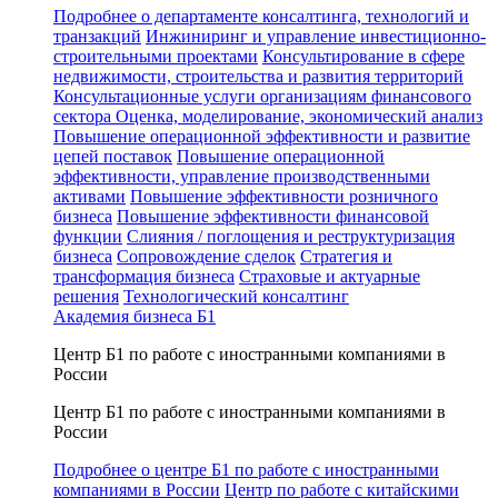
Подробнее о департаменте консалтинга, технологий и
транзакций
Инжиниринг и управление инвестиционно-
строительными проектами
Консультирование в сфере
недвижимости, строительства и развития территорий
Консультационные услуги организациям финансового
сектора
Оценка, моделирование, экономический анализ
Повышение операционной эффективности и развитие
цепей поставок
Повышение операционной
эффективности, управление производственными
активами
Повышение эффективности розничного
бизнеса
Повышение эффективности финансовой
функции
Слияния / поглощения и реструктуризация
бизнеса
Сопровождение сделок
Стратегия и
трансформация бизнеса
Страховые и актуарные
решения
Технологический консалтинг
Академия бизнеса Б1
Центр Б1 по работе с иностранными компаниями в
России
Центр Б1 по работе с иностранными компаниями в
России
Подробнее о центре Б1 по работе с иностранными
компаниями в России
Центр по работе с китайскими