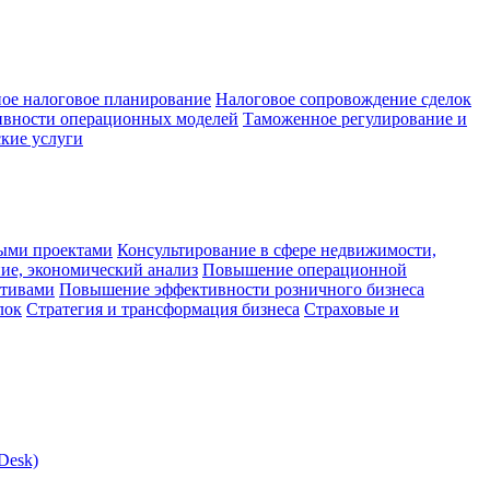
ое налоговое планирование
Налоговое сопровождение сделок
ивности операционных моделей
Таможенное регулирование и
кие услуги
ыми проектами
Консультирование в сфере недвижимости,
ие, экономический анализ
Повышение операционной
ктивами
Повышение эффективности розничного бизнеса
лок
Стратегия и трансформация бизнеса
Страховые и
Desk)