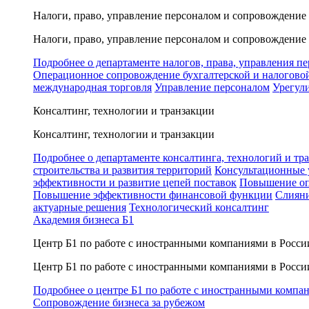
Налоги, право, управление персоналом и сопровождение
Налоги, право, управление персоналом и сопровождение
Подробнее о департаменте налогов, права, управления п
Операционное сопровождение бухгалтерской и налогово
международная торговля
Управление персоналом
Урегул
Консалтинг, технологии и транзакции
Консалтинг, технологии и транзакции
Подробнее о департаменте консалтинга, технологий и тр
строительства и развития территорий
Консультационные 
эффективности и развитие цепей поставок
Повышение оп
Повышение эффективности финансовой функции
Слияни
актуарные решения
Технологический консалтинг
Академия бизнеса Б1
Центр Б1 по работе с иностранными компаниями в Росси
Центр Б1 по работе с иностранными компаниями в Росси
Подробнее о центре Б1 по работе с иностранными компа
Сопровождение бизнеса за рубежом