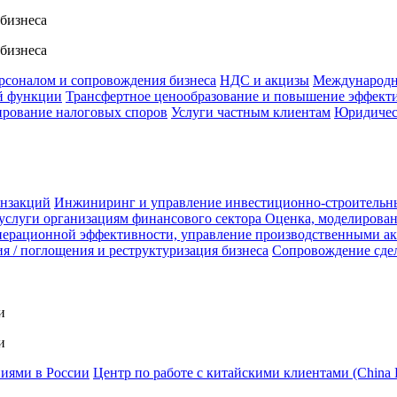
 бизнеса
 бизнеса
ерсоналом и сопровождения бизнеса
НДС и акцизы
Международн
й функции
Трансфертное ценообразование и повышение эффект
ирование налоговых споров
Услуги частным клиентам
Юридичес
анзакций
Инжиниринг и управление инвестиционно-строительн
услуги организациям финансового сектора
Оценка, моделирован
ерационной эффективности, управление производственными а
я / поглощения и реструктуризация бизнеса
Сопровождение сде
и
и
ниями в России
Центр по работе с китайскими клиентами (China 