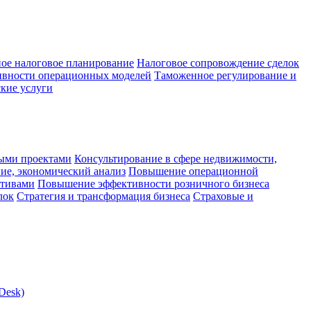
ое налоговое планирование
Налоговое сопровождение сделок
ивности операционных моделей
Таможенное регулирование и
кие услуги
ыми проектами
Консультирование в сфере недвижимости,
ие, экономический анализ
Повышение операционной
ктивами
Повышение эффективности розничного бизнеса
лок
Стратегия и трансформация бизнеса
Страховые и
Desk)