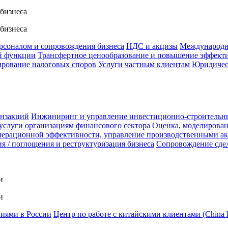
 бизнеса
 бизнеса
ерсоналом и сопровождения бизнеса
НДС и акцизы
Международн
й функции
Трансфертное ценообразование и повышение эффект
ирование налоговых споров
Услуги частным клиентам
Юридичес
анзакций
Инжиниринг и управление инвестиционно-строительн
услуги организациям финансового сектора
Оценка, моделирован
ерационной эффективности, управление производственными а
я / поглощения и реструктуризация бизнеса
Сопровождение сде
и
и
ниями в России
Центр по работе с китайскими клиентами (China 