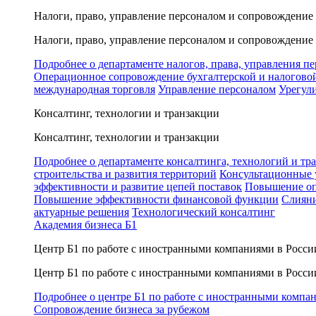
Налоги, право, управление персоналом и сопровождение
Налоги, право, управление персоналом и сопровождение
Подробнее о департаменте налогов, права, управления п
Операционное сопровождение бухгалтерской и налогово
международная торговля
Управление персоналом
Урегул
Консалтинг, технологии и транзакции
Консалтинг, технологии и транзакции
Подробнее о департаменте консалтинга, технологий и тр
строительства и развития территорий
Консультационные 
эффективности и развитие цепей поставок
Повышение оп
Повышение эффективности финансовой функции
Слияни
актуарные решения
Технологический консалтинг
Академия бизнеса Б1
Центр Б1 по работе с иностранными компаниями в Росси
Центр Б1 по работе с иностранными компаниями в Росси
Подробнее о центре Б1 по работе с иностранными компа
Сопровождение бизнеса за рубежом