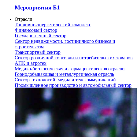
Мероприятия Б1
Отрасли
Топливно-энергетический комплекс
Финансовый сектор
Государственный сектор
Сектор недвижимости, гостиничного бизнеса и
строительства
Транспортный сектор
Сектор розничной торговли и потребительских товаров
АПК и агротех
Медико-биологическая и фармацевтическая отрасли
Горнодобывающая и металлургическая отрасль
Сектор технологий, медиа и телекоммуникаций
Промышленное производство и автомобильный сектор