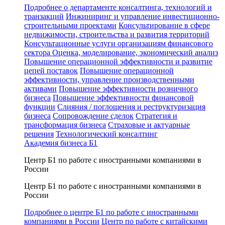
Подробнее о департаменте консалтинга, технологий и
транзакций
Инжиниринг и управление инвестиционно-
строительными проектами
Консультирование в сфере
недвижимости, строительства и развития территорий
Консультационные услуги организациям финансового
сектора
Оценка, моделирование, экономический анализ
Повышение операционной эффективности и развитие
цепей поставок
Повышение операционной
эффективности, управление производственными
активами
Повышение эффективности розничного
бизнеса
Повышение эффективности финансовой
функции
Слияния / поглощения и реструктуризация
бизнеса
Сопровождение сделок
Стратегия и
трансформация бизнеса
Страховые и актуарные
решения
Технологический консалтинг
Академия бизнеса Б1
Центр Б1 по работе с иностранными компаниями в
России
Центр Б1 по работе с иностранными компаниями в
России
Подробнее о центре Б1 по работе с иностранными
компаниями в России
Центр по работе с китайскими