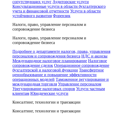
сопутствующих услуг
Аудиторские услуги
Консультационные услуги в области бухгалтерского
учета и финансовой отчетности
Услуги в области
устойчивого развития
Форензик
Налоги, право, управление персоналом и
сопровождение бизнеса
Налоги, право, управление персоналом и
сопровождение бизнеса
Подробнее о департаменте налогов, права, управления
персоналом и сопровождения бизнеса
НДС и акцизы
Международное налоговое планирование
Налоговое
сопровождение сделок
Операционное сопровождение
бухгалтерской и налоговой функции
Трансфертное
ценообразование и повышение эффективности
операционных моделей
Таможенное регулирование и
международная торговля
Управление персоналом
Урегулирование налоговых споров
Услуги частным
клиентам
Юридические услуги
Консалтинг, технологии и транзакции
Консалтинг, технологии и транзакции