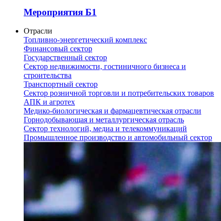
Мероприятия Б1
Отрасли
Топливно-энергетический комплекс
Финансовый сектор
Государственный сектор
Сектор недвижимости, гостиничного бизнеса и
строительства
Транспортный сектор
Сектор розничной торговли и потребительских товаров
АПК и агротех
Медико-биологическая и фармацевтическая отрасли
Горнодобывающая и металлургическая отрасль
Сектор технологий, медиа и телекоммуникаций
Промышленное производство и автомобильный сектор