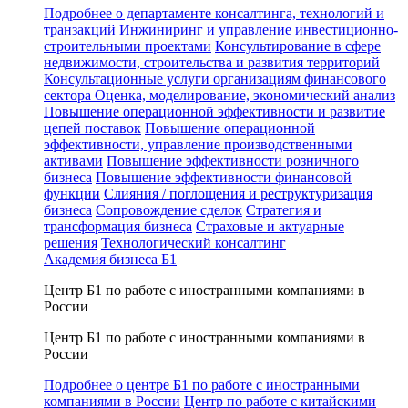
Подробнее о департаменте консалтинга, технологий и
транзакций
Инжиниринг и управление инвестиционно-
строительными проектами
Консультирование в сфере
недвижимости, строительства и развития территорий
Консультационные услуги организациям финансового
сектора
Оценка, моделирование, экономический анализ
Повышение операционной эффективности и развитие
цепей поставок
Повышение операционной
эффективности, управление производственными
активами
Повышение эффективности розничного
бизнеса
Повышение эффективности финансовой
функции
Слияния / поглощения и реструктуризация
бизнеса
Сопровождение сделок
Стратегия и
трансформация бизнеса
Страховые и актуарные
решения
Технологический консалтинг
Академия бизнеса Б1
Центр Б1 по работе с иностранными компаниями в
России
Центр Б1 по работе с иностранными компаниями в
России
Подробнее о центре Б1 по работе с иностранными
компаниями в России
Центр по работе с китайскими