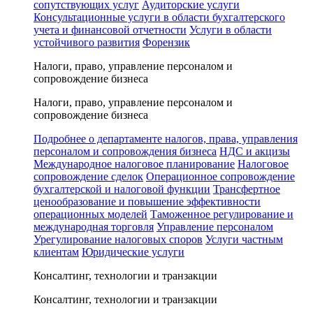
сопутствующих услуг
Аудиторские услуги
Консультационные услуги в области бухгалтерского
учета и финансовой отчетности
Услуги в области
устойчивого развития
Форензик
Налоги, право, управление персоналом и
сопровождение бизнеса
Налоги, право, управление персоналом и
сопровождение бизнеса
Подробнее о департаменте налогов, права, управления
персоналом и сопровождения бизнеса
НДС и акцизы
Международное налоговое планирование
Налоговое
сопровождение сделок
Операционное сопровождение
бухгалтерской и налоговой функции
Трансфертное
ценообразование и повышение эффективности
операционных моделей
Таможенное регулирование и
международная торговля
Управление персоналом
Урегулирование налоговых споров
Услуги частным
клиентам
Юридические услуги
Консалтинг, технологии и транзакции
Консалтинг, технологии и транзакции