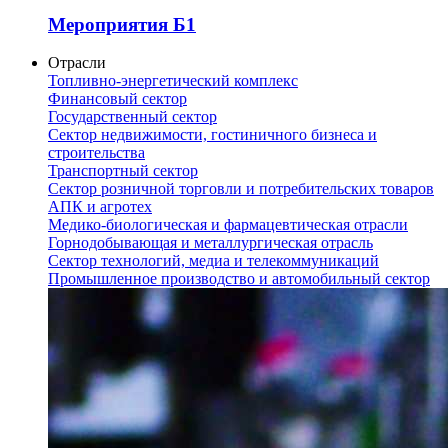
Мероприятия Б1
Отрасли
Топливно-энергетический комплекс
Финансовый сектор
Государственный сектор
Сектор недвижимости, гостиничного бизнеса и
строительства
Транспортный сектор
Сектор розничной торговли и потребительских товаров
АПК и агротех
Медико-биологическая и фармацевтическая отрасли
Горнодобывающая и металлургическая отрасль
Сектор технологий, медиа и телекоммуникаций
Промышленное производство и автомобильный сектор