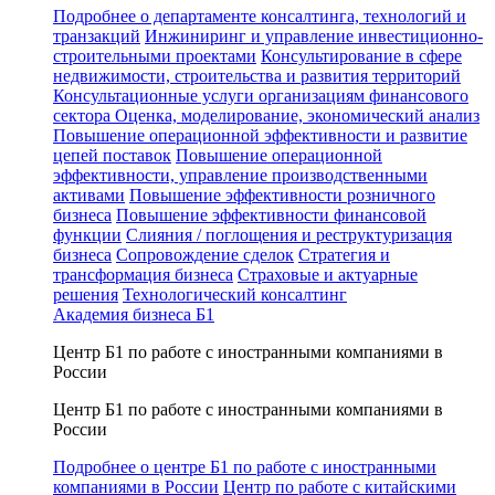
Подробнее о департаменте консалтинга, технологий и
транзакций
Инжиниринг и управление инвестиционно-
строительными проектами
Консультирование в сфере
недвижимости, строительства и развития территорий
Консультационные услуги организациям финансового
сектора
Оценка, моделирование, экономический анализ
Повышение операционной эффективности и развитие
цепей поставок
Повышение операционной
эффективности, управление производственными
активами
Повышение эффективности розничного
бизнеса
Повышение эффективности финансовой
функции
Слияния / поглощения и реструктуризация
бизнеса
Сопровождение сделок
Стратегия и
трансформация бизнеса
Страховые и актуарные
решения
Технологический консалтинг
Академия бизнеса Б1
Центр Б1 по работе с иностранными компаниями в
России
Центр Б1 по работе с иностранными компаниями в
России
Подробнее о центре Б1 по работе с иностранными
компаниями в России
Центр по работе с китайскими