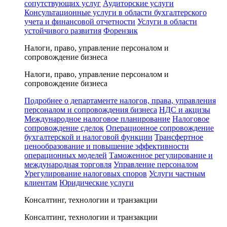
сопутствующих услуг
Аудиторские услуги
Консультационные услуги в области бухгалтерского
учета и финансовой отчетности
Услуги в области
устойчивого развития
Форензик
Налоги, право, управление персоналом и
сопровождение бизнеса
Налоги, право, управление персоналом и
сопровождение бизнеса
Подробнее о департаменте налогов, права, управления
персоналом и сопровождения бизнеса
НДС и акцизы
Международное налоговое планирование
Налоговое
сопровождение сделок
Операционное сопровождение
бухгалтерской и налоговой функции
Трансфертное
ценообразование и повышение эффективности
операционных моделей
Таможенное регулирование и
международная торговля
Управление персоналом
Урегулирование налоговых споров
Услуги частным
клиентам
Юридические услуги
Консалтинг, технологии и транзакции
Консалтинг, технологии и транзакции