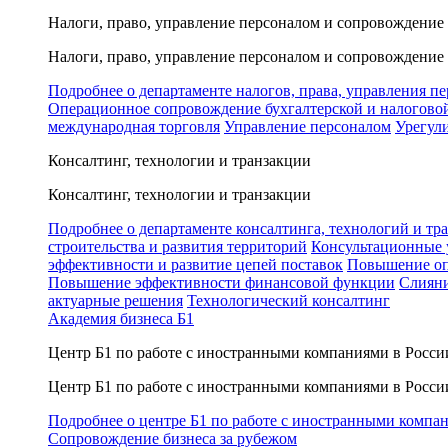
Налоги, право, управление персоналом и сопровождение
Налоги, право, управление персоналом и сопровождение
Подробнее о департаменте налогов, права, управления п
Операционное сопровождение бухгалтерской и налогово
международная торговля
Управление персоналом
Урегул
Консалтинг, технологии и транзакции
Консалтинг, технологии и транзакции
Подробнее о департаменте консалтинга, технологий и тр
строительства и развития территорий
Консультационные 
эффективности и развитие цепей поставок
Повышение оп
Повышение эффективности финансовой функции
Слияни
актуарные решения
Технологический консалтинг
Академия бизнеса Б1
Центр Б1 по работе с иностранными компаниями в Росси
Центр Б1 по работе с иностранными компаниями в Росси
Подробнее о центре Б1 по работе с иностранными компа
Сопровождение бизнеса за рубежом