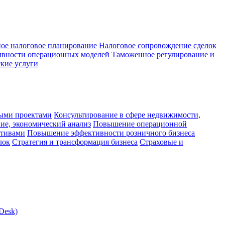
ое налоговое планирование
Налоговое сопровождение сделок
ивности операционных моделей
Таможенное регулирование и
кие услуги
ыми проектами
Консультирование в сфере недвижимости,
ие, экономический анализ
Повышение операционной
ктивами
Повышение эффективности розничного бизнеса
лок
Стратегия и трансформация бизнеса
Страховые и
Desk)