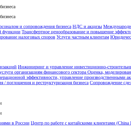
 бизнеса
 бизнеса
ерсоналом и сопровождения бизнеса
НДС и акцизы
Международн
й функции
Трансфертное ценообразование и повышение эффект
ирование налоговых споров
Услуги частным клиентам
Юридичес
анзакций
Инжиниринг и управление инвестиционно-строительн
услуги организациям финансового сектора
Оценка, моделирован
ерационной эффективности, управление производственными а
я / поглощения и реструктуризация бизнеса
Сопровождение сде
и
и
ниями в России
Центр по работе с китайскими клиентами (China 