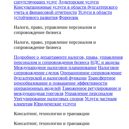
сопутствующих услуг
Аудиторские услуги
Консультационные услуги в области бухгалтерского
учета и финансовой отчетности
Услуги в области
устойчивого развития
Форензик
Налоги, право, управление персоналом и
сопровождение бизнеса
Налоги, право, управление персоналом и
сопровождение бизнеса
Подробнее о департаменте налогов, права, управления
персоналом и сопровождения бизнеса
НДС и акцизы
Международное налоговое планирование
Налоговое
сопровождение сделок
Операционное сопровождение
бухгалтерской и налоговой функции
Трансфертное
ценообразование и повышение эффективности
операционных моделей
Таможенное регулирование и
международная торговля
Управление персоналом
Урегулирование налоговых споров
Услуги частным
клиентам
Юридические услуги
Консалтинг, технологии и транзакции
Консалтинг, технологии и транзакции