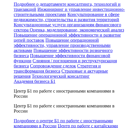
Подробнее о департаменте консалтинга, технологий и
транзакций
Инжиниринг и управление инвестиционно-
строительными проектами
Консультирование в сфере
недвижимости, строительства и развития территорий
Консультационные услуги организациям финансового
сектора
Оценка, моделирование, экономический анализ
Повышение операционной эффективности и развитие
цепей поставок
Повышение операционной
эффективности, управление производственными
активами
Повышение эффективности розничного
бизнеса
Повышение эффективности финансовой
функции
Слияния / поглощения и реструктуризация
бизнеса
Сопровождение сделок
Стратегия и
трансформация бизнеса
Страховые и актуарные
решения
Технологический консалтинг
Академия бизнеса Б1
Центр Б1 по работе с иностранными компаниями в
России
Центр Б1 по работе с иностранными компаниями в
России
Подробнее о центре Б1 по работе с иностранными
компаниями в России
Центр по работе с китайскими