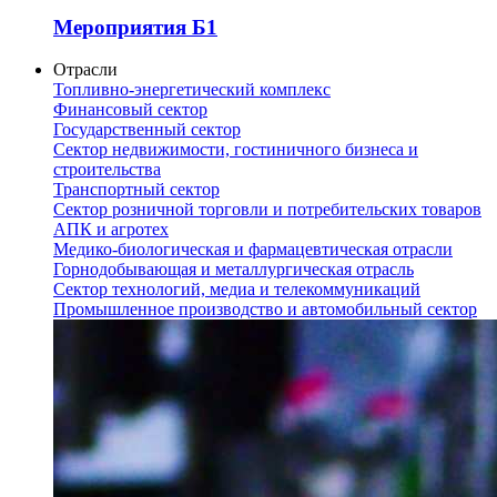
Мероприятия Б1
Отрасли
Топливно-энергетический комплекс
Финансовый сектор
Государственный сектор
Сектор недвижимости, гостиничного бизнеса и
строительства
Транспортный сектор
Сектор розничной торговли и потребительских товаров
АПК и агротех
Медико-биологическая и фармацевтическая отрасли
Горнодобывающая и металлургическая отрасль
Сектор технологий, медиа и телекоммуникаций
Промышленное производство и автомобильный сектор