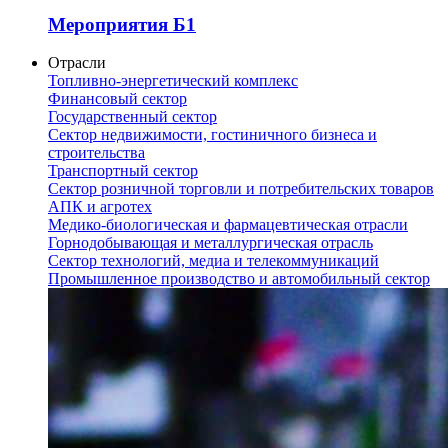
Мероприятия Б1
Отрасли
Топливно-энергетический комплекс
Финансовый сектор
Государственный сектор
Сектор недвижимости, гостиничного бизнеса и
строительства
Транспортный сектор
Сектор розничной торговли и потребительских товаров
АПК и агротех
Медико-биологическая и фармацевтическая отрасли
Горнодобывающая и металлургическая отрасль
Сектор технологий, медиа и телекоммуникаций
Промышленное производство и автомобильный сектор