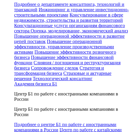
Подробнее о департаменте консалтинга, технологий и
транзакций
Инжиниринг и управление инвестиционно-
строительными проектами
Консультирование в сфере
недвижимости, строительства и развития территорий
Консультационные услуги организациям финансового
сектора
Оценка, моделирование, экономический анализ
Повышение операционной эффективности и развитие
цепей поставок
Повышение операционной
эффективности, управление производственными
активами
Повышение эффективности розничного
бизнеса
Повышение эффективности финансовой
функции
Слияния / поглощения и реструктуризация
бизнеса
Сопровождение сделок
Стратегия и
трансформация бизнеса
Страховые и актуарные
решения
Технологический консалтинг
Академия бизнеса Б1
Центр Б1 по работе с иностранными компаниями в
России
Центр Б1 по работе с иностранными компаниями в
России
Подробнее о центре Б1 по работе с иностранными
компаниями в России
Центр по работе с китайскими