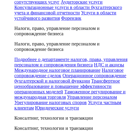
сопутствующих услуг
Аудиторские услуги
Консультационные услуги в области бухгалтерского
учета и финансовой отчетности
Услуги в области
устойчивого развития
Форензик
Налоги, право, управление персоналом и
сопровождение бизнеса
Налоги, право, управление персоналом и
сопровождение бизнеса
Подробнее о департаменте налогов, права, управления
персоналом и сопровождения бизнеса
НДС и акцизы
Международное налоговое планирование
Налоговое
сопровождение сделок
Операционное сопровождение
бухгалтерской и налоговой функции
Трансфертное
ценообразование и повышение эффективности
операционных моделей
Таможенное регулирование и
международная торговля
Управление персоналом
Урегулирование налоговых споров
Услуги частным
клиентам
Юридические услуги
Консалтинг, технологии и транзакции
Консалтинг, технологии и транзакции