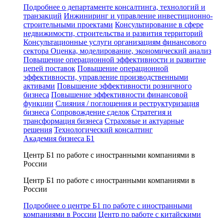
Подробнее о департаменте консалтинга, технологий и
транзакций
Инжиниринг и управление инвестиционно-
строительными проектами
Консультирование в сфере
недвижимости, строительства и развития территорий
Консультационные услуги организациям финансового
сектора
Оценка, моделирование, экономический анализ
Повышение операционной эффективности и развитие
цепей поставок
Повышение операционной
эффективности, управление производственными
активами
Повышение эффективности розничного
бизнеса
Повышение эффективности финансовой
функции
Слияния / поглощения и реструктуризация
бизнеса
Сопровождение сделок
Стратегия и
трансформация бизнеса
Страховые и актуарные
решения
Технологический консалтинг
Академия бизнеса Б1
Центр Б1 по работе с иностранными компаниями в
России
Центр Б1 по работе с иностранными компаниями в
России
Подробнее о центре Б1 по работе с иностранными
компаниями в России
Центр по работе с китайскими