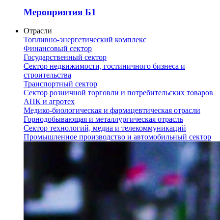
Мероприятия Б1
Отрасли
Топливно-энергетический комплекс
Финансовый сектор
Государственный сектор
Сектор недвижимости, гостиничного бизнеса и
строительства
Транспортный сектор
Сектор розничной торговли и потребительских товаров
АПК и агротех
Медико-биологическая и фармацевтическая отрасли
Горнодобывающая и металлургическая отрасль
Сектор технологий, медиа и телекоммуникаций
Промышленное производство и автомобильный сектор