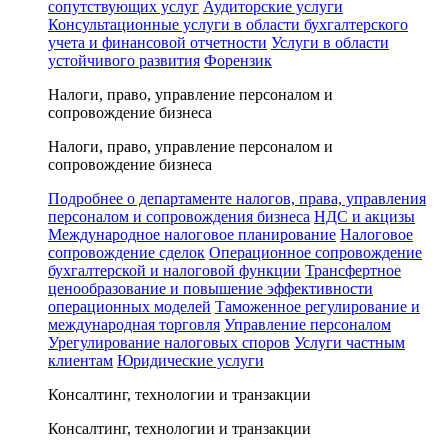
сопутствующих услуг
Аудиторские услуги
Консультационные услуги в области бухгалтерского
учета и финансовой отчетности
Услуги в области
устойчивого развития
Форензик
Налоги, право, управление персоналом и
сопровождение бизнеса
Налоги, право, управление персоналом и
сопровождение бизнеса
Подробнее о департаменте налогов, права, управления
персоналом и сопровождения бизнеса
НДС и акцизы
Международное налоговое планирование
Налоговое
сопровождение сделок
Операционное сопровождение
бухгалтерской и налоговой функции
Трансфертное
ценообразование и повышение эффективности
операционных моделей
Таможенное регулирование и
международная торговля
Управление персоналом
Урегулирование налоговых споров
Услуги частным
клиентам
Юридические услуги
Консалтинг, технологии и транзакции
Консалтинг, технологии и транзакции