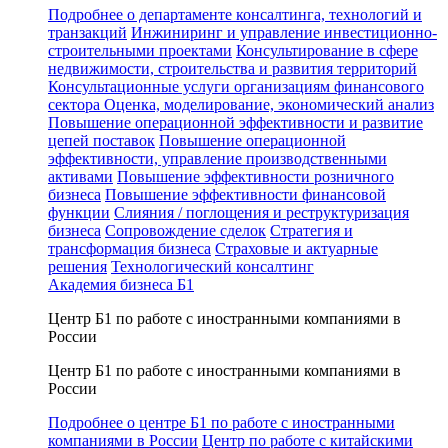
Подробнее о департаменте консалтинга, технологий и
транзакций
Инжиниринг и управление инвестиционно-
строительными проектами
Консультирование в сфере
недвижимости, строительства и развития территорий
Консультационные услуги организациям финансового
сектора
Оценка, моделирование, экономический анализ
Повышение операционной эффективности и развитие
цепей поставок
Повышение операционной
эффективности, управление производственными
активами
Повышение эффективности розничного
бизнеса
Повышение эффективности финансовой
функции
Слияния / поглощения и реструктуризация
бизнеса
Сопровождение сделок
Стратегия и
трансформация бизнеса
Страховые и актуарные
решения
Технологический консалтинг
Академия бизнеса Б1
Центр Б1 по работе с иностранными компаниями в
России
Центр Б1 по работе с иностранными компаниями в
России
Подробнее о центре Б1 по работе с иностранными
компаниями в России
Центр по работе с китайскими