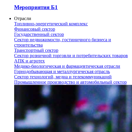
Мероприятия Б1
Отрасли
Топливно-энергетический комплекс
Финансовый сектор
Государственный сектор
Сектор недвижимости, гостиничного бизнеса и
строительства
Транспортный сектор
Сектор розничной торговли и потребительских товаров
АПК и агротех
Медико-биологическая и фармацевтическая отрасли
Горнодобывающая и металлургическая отрасль
Сектор технологий, медиа и телекоммуникаций
Промышленное производство и автомобильный сектор