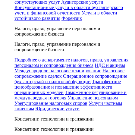
сопутствующих услуг
Аудиторские услуги
Консультационные услуги в области бухгалтерского
учета и финансовой отчетности
Услуги в области
устойчивого развития
Форензик
Налоги, право, управление персоналом и
сопровождение бизнеса
Налоги, право, управление персоналом и
сопровождение бизнеса
Подробнее о департаменте налогов, права, управления
персоналом и сопровождения бизнеса
НДС и акцизы
Международное налоговое планирование
Налоговое
сопровождение сделок
Операционное сопровождение
бухгалтерской и налоговой функции
Трансфертное
ценообразование и повышение эффективности
операционных моделей
Таможенное регулирование и
международная торговля
Управление персоналом
Урегулирование налоговых споров
Услуги частным
клиентам
Юридические услуги
Консалтинг, технологии и транзакции
Консалтинг, технологии и транзакции