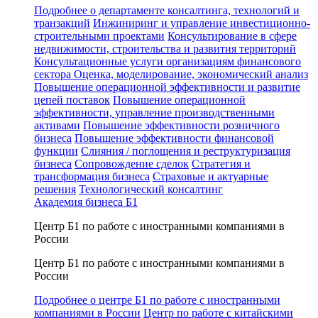
Подробнее о департаменте консалтинга, технологий и
транзакций
Инжиниринг и управление инвестиционно-
строительными проектами
Консультирование в сфере
недвижимости, строительства и развития территорий
Консультационные услуги организациям финансового
сектора
Оценка, моделирование, экономический анализ
Повышение операционной эффективности и развитие
цепей поставок
Повышение операционной
эффективности, управление производственными
активами
Повышение эффективности розничного
бизнеса
Повышение эффективности финансовой
функции
Слияния / поглощения и реструктуризация
бизнеса
Сопровождение сделок
Стратегия и
трансформация бизнеса
Страховые и актуарные
решения
Технологический консалтинг
Академия бизнеса Б1
Центр Б1 по работе с иностранными компаниями в
России
Центр Б1 по работе с иностранными компаниями в
России
Подробнее о центре Б1 по работе с иностранными
компаниями в России
Центр по работе с китайскими