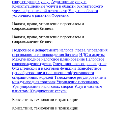
сопутствующих услуг
Аудиторские услуги
Консультационные услуги в области бухгалтерского
учета и финансовой отчетности
Услуги в области
устойчивого развития
Форензик
Налоги, право, управление персоналом и
сопровождение бизнеса
Налоги, право, управление персоналом и
сопровождение бизнеса
Подробнее о департаменте налогов, права, управления
персоналом и сопровождения бизнеса
НДС и акцизы
Международное налоговое планирование
Налоговое
сопровождение сделок
Операционное сопровождение
бухгалтерской и налоговой функции
Трансфертное
ценообразование и повышение эффективности
операционных моделей
Таможенное регулирование и
международная торговля
Управление персоналом
Урегулирование налоговых споров
Услуги частным
клиентам
Юридические услуги
Консалтинг, технологии и транзакции
Консалтинг, технологии и транзакции