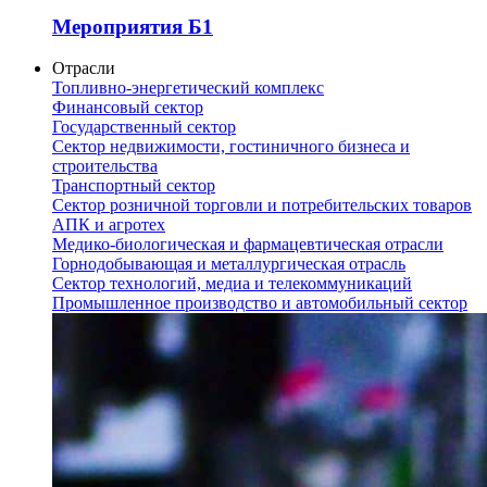
Мероприятия Б1
Отрасли
Топливно-энергетический комплекс
Финансовый сектор
Государственный сектор
Сектор недвижимости, гостиничного бизнеса и
строительства
Транспортный сектор
Сектор розничной торговли и потребительских товаров
АПК и агротех
Медико-биологическая и фармацевтическая отрасли
Горнодобывающая и металлургическая отрасль
Сектор технологий, медиа и телекоммуникаций
Промышленное производство и автомобильный сектор