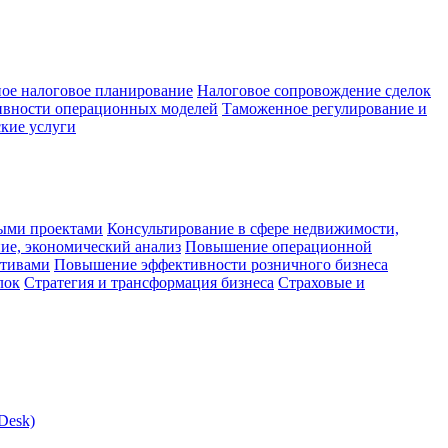
ое налоговое планирование
Налоговое сопровождение сделок
ивности операционных моделей
Таможенное регулирование и
кие услуги
ыми проектами
Консультирование в сфере недвижимости,
ие, экономический анализ
Повышение операционной
ктивами
Повышение эффективности розничного бизнеса
лок
Стратегия и трансформация бизнеса
Страховые и
Desk)