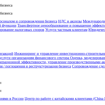
 бизнеса
 бизнеса
ерсоналом и сопровождения бизнеса
НДС и акцизы
Международн
й функции
Трансфертное ценообразование и повышение эффект
ирование налоговых споров
Услуги частным клиентам
Юридичес
анзакций
Инжиниринг и управление инвестиционно-строительн
услуги организациям финансового сектора
Оценка, моделирован
ерационной эффективности, управление производственными а
я / поглощения и реструктуризация бизнеса
Сопровождение сде
и
и
ниями в России
Центр по работе с китайскими клиентами (China 