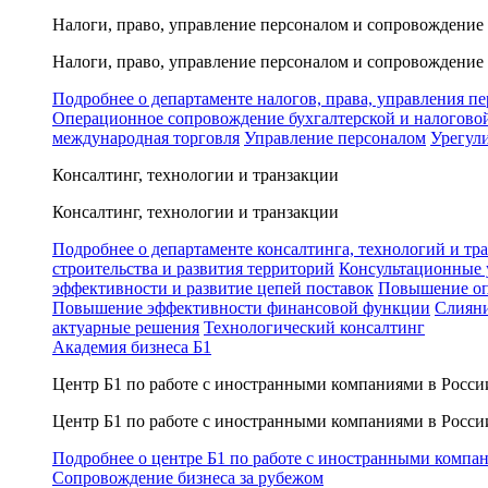
Налоги, право, управление персоналом и сопровождение
Налоги, право, управление персоналом и сопровождение
Подробнее о департаменте налогов, права, управления п
Операционное сопровождение бухгалтерской и налогово
международная торговля
Управление персоналом
Урегул
Консалтинг, технологии и транзакции
Консалтинг, технологии и транзакции
Подробнее о департаменте консалтинга, технологий и тр
строительства и развития территорий
Консультационные 
эффективности и развитие цепей поставок
Повышение оп
Повышение эффективности финансовой функции
Слияни
актуарные решения
Технологический консалтинг
Академия бизнеса Б1
Центр Б1 по работе с иностранными компаниями в Росси
Центр Б1 по работе с иностранными компаниями в Росси
Подробнее о центре Б1 по работе с иностранными компа
Сопровождение бизнеса за рубежом