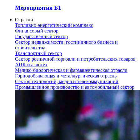
Мероприятия Б1
Отрасли
Топливно-энергетический комплекс
Финансовый сектор
Государственный сектор
Сектор недвижимости, гостиничного бизнеса и
строительства
Транспортный сектор
Сектор розничной торговли и потребительских товаров
АПК и агротех
Медико-биологическая и фармацевтическая отрасли
Горнодобывающая и металлургическая отрасль
Сектор технологий, медиа и телекоммуникаций
Промышленное производство и автомобильный сектор