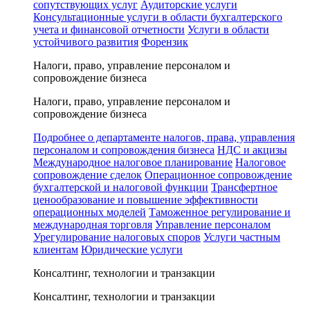
сопутствующих услуг
Аудиторские услуги
Консультационные услуги в области бухгалтерского
учета и финансовой отчетности
Услуги в области
устойчивого развития
Форензик
Налоги, право, управление персоналом и
сопровождение бизнеса
Налоги, право, управление персоналом и
сопровождение бизнеса
Подробнее о департаменте налогов, права, управления
персоналом и сопровождения бизнеса
НДС и акцизы
Международное налоговое планирование
Налоговое
сопровождение сделок
Операционное сопровождение
бухгалтерской и налоговой функции
Трансфертное
ценообразование и повышение эффективности
операционных моделей
Таможенное регулирование и
международная торговля
Управление персоналом
Урегулирование налоговых споров
Услуги частным
клиентам
Юридические услуги
Консалтинг, технологии и транзакции
Консалтинг, технологии и транзакции