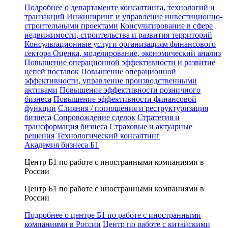
Подробнее о департаменте консалтинга, технологий и
транзакций
Инжиниринг и управление инвестиционно-
строительными проектами
Консультирование в сфере
недвижимости, строительства и развития территорий
Консультационные услуги организациям финансового
сектора
Оценка, моделирование, экономический анализ
Повышение операционной эффективности и развитие
цепей поставок
Повышение операционной
эффективности, управление производственными
активами
Повышение эффективности розничного
бизнеса
Повышение эффективности финансовой
функции
Слияния / поглощения и реструктуризация
бизнеса
Сопровождение сделок
Стратегия и
трансформация бизнеса
Страховые и актуарные
решения
Технологический консалтинг
Академия бизнеса Б1
Центр Б1 по работе с иностранными компаниями в
России
Центр Б1 по работе с иностранными компаниями в
России
Подробнее о центре Б1 по работе с иностранными
компаниями в России
Центр по работе с китайскими