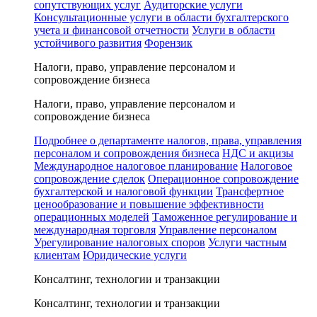
сопутствующих услуг
Аудиторские услуги
Консультационные услуги в области бухгалтерского
учета и финансовой отчетности
Услуги в области
устойчивого развития
Форензик
Налоги, право, управление персоналом и
сопровождение бизнеса
Налоги, право, управление персоналом и
сопровождение бизнеса
Подробнее о департаменте налогов, права, управления
персоналом и сопровождения бизнеса
НДС и акцизы
Международное налоговое планирование
Налоговое
сопровождение сделок
Операционное сопровождение
бухгалтерской и налоговой функции
Трансфертное
ценообразование и повышение эффективности
операционных моделей
Таможенное регулирование и
международная торговля
Управление персоналом
Урегулирование налоговых споров
Услуги частным
клиентам
Юридические услуги
Консалтинг, технологии и транзакции
Консалтинг, технологии и транзакции