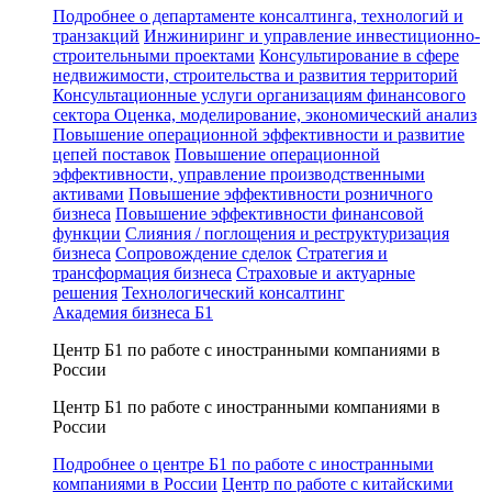
Подробнее о департаменте консалтинга, технологий и
транзакций
Инжиниринг и управление инвестиционно-
строительными проектами
Консультирование в сфере
недвижимости, строительства и развития территорий
Консультационные услуги организациям финансового
сектора
Оценка, моделирование, экономический анализ
Повышение операционной эффективности и развитие
цепей поставок
Повышение операционной
эффективности, управление производственными
активами
Повышение эффективности розничного
бизнеса
Повышение эффективности финансовой
функции
Слияния / поглощения и реструктуризация
бизнеса
Сопровождение сделок
Стратегия и
трансформация бизнеса
Страховые и актуарные
решения
Технологический консалтинг
Академия бизнеса Б1
Центр Б1 по работе с иностранными компаниями в
России
Центр Б1 по работе с иностранными компаниями в
России
Подробнее о центре Б1 по работе с иностранными
компаниями в России
Центр по работе с китайскими