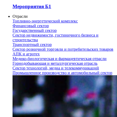
Мероприятия Б1
Отрасли
Топливно-энергетический комплекс
Финансовый сектор
Государственный сектор
Сектор недвижимости, гостиничного бизнеса и
строительства
Транспортный сектор
Сектор розничной торговли и потребительских товаров
АПК и агротех
Медико-биологическая и фармацевтическая отрасли
Горнодобывающая и металлургическая отрасль
Сектор технологий, медиа и телекоммуникаций
Промышленное производство и автомобильный сектор