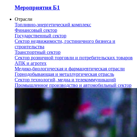
Мероприятия Б1
Отрасли
Топливно-энергетический комплекс
Финансовый сектор
Государственный сектор
Сектор недвижимости, гостиничного бизнеса и
строительства
Транспортный сектор
Сектор розничной торговли и потребительских товаров
АПК и агротех
Медико-биологическая и фармацевтическая отрасли
Горнодобывающая и металлургическая отрасль
Сектор технологий, медиа и телекоммуникаций
Промышленное производство и автомобильный сектор