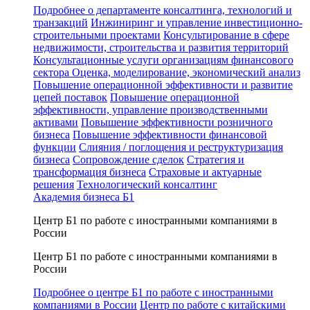
Подробнее о департаменте консалтинга, технологий и
транзакций
Инжиниринг и управление инвестиционно-
строительными проектами
Консультирование в сфере
недвижимости, строительства и развития территорий
Консультационные услуги организациям финансового
сектора
Оценка, моделирование, экономический анализ
Повышение операционной эффективности и развитие
цепей поставок
Повышение операционной
эффективности, управление производственными
активами
Повышение эффективности розничного
бизнеса
Повышение эффективности финансовой
функции
Слияния / поглощения и реструктуризация
бизнеса
Сопровождение сделок
Стратегия и
трансформация бизнеса
Страховые и актуарные
решения
Технологический консалтинг
Академия бизнеса Б1
Центр Б1 по работе с иностранными компаниями в
России
Центр Б1 по работе с иностранными компаниями в
России
Подробнее о центре Б1 по работе с иностранными
компаниями в России
Центр по работе с китайскими