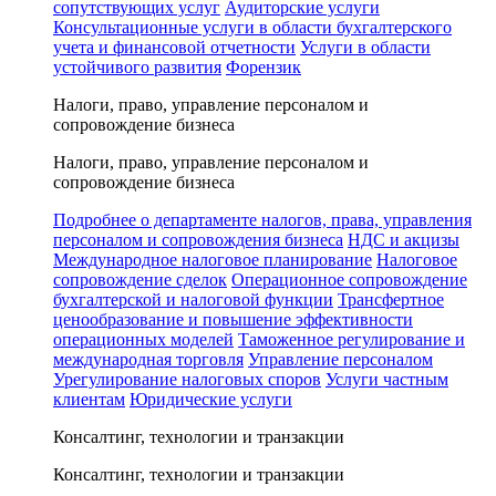
сопутствующих услуг
Аудиторские услуги
Консультационные услуги в области бухгалтерского
учета и финансовой отчетности
Услуги в области
устойчивого развития
Форензик
Налоги, право, управление персоналом и
сопровождение бизнеса
Налоги, право, управление персоналом и
сопровождение бизнеса
Подробнее о департаменте налогов, права, управления
персоналом и сопровождения бизнеса
НДС и акцизы
Международное налоговое планирование
Налоговое
сопровождение сделок
Операционное сопровождение
бухгалтерской и налоговой функции
Трансфертное
ценообразование и повышение эффективности
операционных моделей
Таможенное регулирование и
международная торговля
Управление персоналом
Урегулирование налоговых споров
Услуги частным
клиентам
Юридические услуги
Консалтинг, технологии и транзакции
Консалтинг, технологии и транзакции