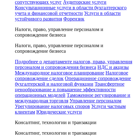
сопутствующих услуг
Аудиторские услуги
Консультационные услуги в области бухгалтерского
учета и финансовой отчетности
Услуги в области
устойчивого развития
Форензик
Налоги, право, управление персоналом и
сопровождение бизнеса
Налоги, право, управление персоналом и
сопровождение бизнеса
Подробнее о департаменте налогов, права, управления
персоналом и сопровождения бизнеса
НДС и акцизы
Международное налоговое планирование
Налоговое
сопровождение сделок
Операционное сопровождение
бухгалтерской и налоговой функции
Трансфертное
ценообразование и повышение эффективности
операционных моделей
Таможенное регулирование и
международная торговля
Управление персоналом
Урегулирование налоговых споров
Услуги частным
клиентам
Юридические услуги
Консалтинг, технологии и транзакции
Консалтинг, технологии и транзакции