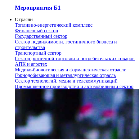
Мероприятия Б1
Отрасли
Топливно-энергетический комплекс
Финансовый сектор
Государственный сектор
Сектор недвижимости, гостиничного бизнеса и
строительства
Транспортный сектор
Сектор розничной торговли и потребительских товаров
АПК и агротех
Медико-биологическая и фармацевтическая отрасли
Горнодобывающая и металлургическая отрасль
Сектор технологий, медиа и телекоммуникаций
Промышленное производство и автомобильный сектор