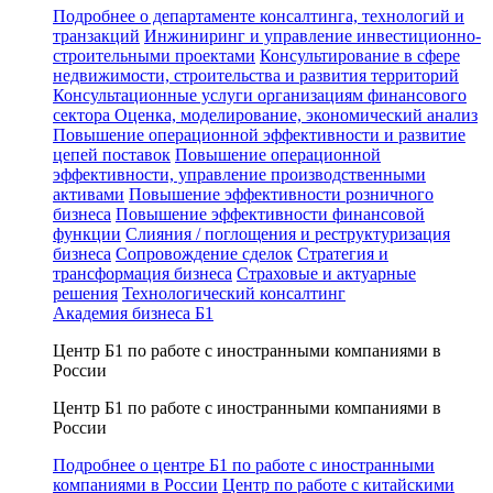
Подробнее о департаменте консалтинга, технологий и
транзакций
Инжиниринг и управление инвестиционно-
строительными проектами
Консультирование в сфере
недвижимости, строительства и развития территорий
Консультационные услуги организациям финансового
сектора
Оценка, моделирование, экономический анализ
Повышение операционной эффективности и развитие
цепей поставок
Повышение операционной
эффективности, управление производственными
активами
Повышение эффективности розничного
бизнеса
Повышение эффективности финансовой
функции
Слияния / поглощения и реструктуризация
бизнеса
Сопровождение сделок
Стратегия и
трансформация бизнеса
Страховые и актуарные
решения
Технологический консалтинг
Академия бизнеса Б1
Центр Б1 по работе с иностранными компаниями в
России
Центр Б1 по работе с иностранными компаниями в
России
Подробнее о центре Б1 по работе с иностранными
компаниями в России
Центр по работе с китайскими