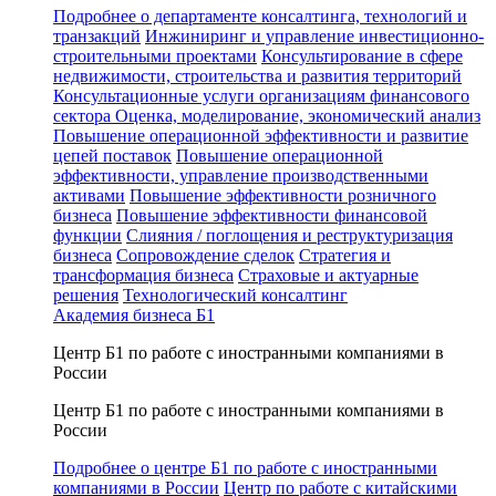
Подробнее о департаменте консалтинга, технологий и
транзакций
Инжиниринг и управление инвестиционно-
строительными проектами
Консультирование в сфере
недвижимости, строительства и развития территорий
Консультационные услуги организациям финансового
сектора
Оценка, моделирование, экономический анализ
Повышение операционной эффективности и развитие
цепей поставок
Повышение операционной
эффективности, управление производственными
активами
Повышение эффективности розничного
бизнеса
Повышение эффективности финансовой
функции
Слияния / поглощения и реструктуризация
бизнеса
Сопровождение сделок
Стратегия и
трансформация бизнеса
Страховые и актуарные
решения
Технологический консалтинг
Академия бизнеса Б1
Центр Б1 по работе с иностранными компаниями в
России
Центр Б1 по работе с иностранными компаниями в
России
Подробнее о центре Б1 по работе с иностранными
компаниями в России
Центр по работе с китайскими