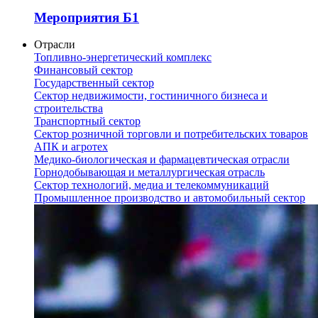
Мероприятия Б1
Отрасли
Топливно-энергетический комплекс
Финансовый сектор
Государственный сектор
Сектор недвижимости, гостиничного бизнеса и
строительства
Транспортный сектор
Сектор розничной торговли и потребительских товаров
АПК и агротех
Медико-биологическая и фармацевтическая отрасли
Горнодобывающая и металлургическая отрасль
Сектор технологий, медиа и телекоммуникаций
Промышленное производство и автомобильный сектор