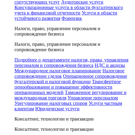
сопутствующих услуг
Аудиторские услуги
Консультационные услуги в области бухгалтерского
учета и финансовой отчетности
Услуги в области
устойчивого развития
Форензик
Налоги, право, управление персоналом и
сопровождение бизнеса
Налоги, право, управление персоналом и
сопровождение бизнеса
Подробнее о департаменте налогов, права, управления
персоналом и сопровождения бизнеса
НДС и акцизы
Международное налоговое планирование
Налоговое
сопровождение сделок
Операционное сопровождение
бухгалтерской и налоговой функции
Трансфертное
ценообразование и повышение эффективности
операционных моделей
Таможенное регулирование и
международная торговля
Управление персоналом
Урегулирование налоговых споров
Услуги частным
клиентам
Юридические услуги
Консалтинг, технологии и транзакции
Консалтинг, технологии и транзакции