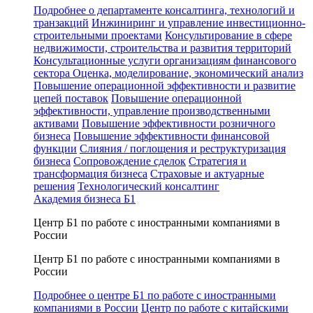
Подробнее о департаменте консалтинга, технологий и
транзакций
Инжиниринг и управление инвестиционно-
строительными проектами
Консультирование в сфере
недвижимости, строительства и развития территорий
Консультационные услуги организациям финансового
сектора
Оценка, моделирование, экономический анализ
Повышение операционной эффективности и развитие
цепей поставок
Повышение операционной
эффективности, управление производственными
активами
Повышение эффективности розничного
бизнеса
Повышение эффективности финансовой
функции
Слияния / поглощения и реструктуризация
бизнеса
Сопровождение сделок
Стратегия и
трансформация бизнеса
Страховые и актуарные
решения
Технологический консалтинг
Академия бизнеса Б1
Центр Б1 по работе с иностранными компаниями в
России
Центр Б1 по работе с иностранными компаниями в
России
Подробнее о центре Б1 по работе с иностранными
компаниями в России
Центр по работе с китайскими