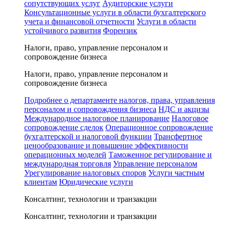
сопутствующих услуг
Аудиторские услуги
Консультационные услуги в области бухгалтерского
учета и финансовой отчетности
Услуги в области
устойчивого развития
Форензик
Налоги, право, управление персоналом и
сопровождение бизнеса
Налоги, право, управление персоналом и
сопровождение бизнеса
Подробнее о департаменте налогов, права, управления
персоналом и сопровождения бизнеса
НДС и акцизы
Международное налоговое планирование
Налоговое
сопровождение сделок
Операционное сопровождение
бухгалтерской и налоговой функции
Трансфертное
ценообразование и повышение эффективности
операционных моделей
Таможенное регулирование и
международная торговля
Управление персоналом
Урегулирование налоговых споров
Услуги частным
клиентам
Юридические услуги
Консалтинг, технологии и транзакции
Консалтинг, технологии и транзакции