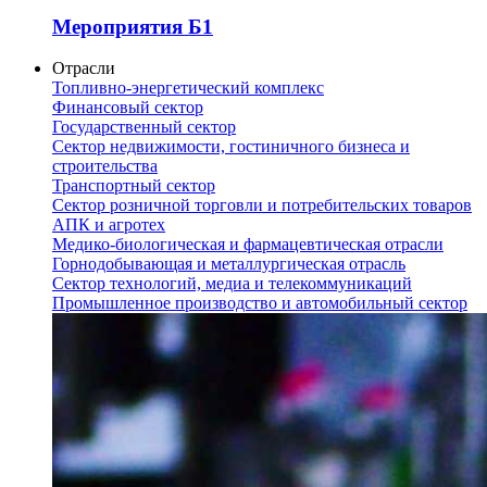
Мероприятия Б1
Отрасли
Топливно-энергетический комплекс
Финансовый сектор
Государственный сектор
Сектор недвижимости, гостиничного бизнеса и
строительства
Транспортный сектор
Сектор розничной торговли и потребительских товаров
АПК и агротех
Медико-биологическая и фармацевтическая отрасли
Горнодобывающая и металлургическая отрасль
Сектор технологий, медиа и телекоммуникаций
Промышленное производство и автомобильный сектор