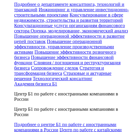
Подробнее о департаменте консалтинга, технологий и
транзакций
Инжиниринг и управление инвестиционно-
строительными проектами
Консультирование в сфере
недвижимости, строительства и развития территорий
Консультационные услуги организациям финансового
сектора
Оценка, моделирование, экономический анализ
Повышение операционной эффективности и развитие
цепей поставок
Повышение операционной
эффективности, управление производственными
активами
Повышение эффективности розничного
бизнеса
Повышение эффективности финансовой
функции
Слияния / поглощения и реструктуризация
бизнеса
Сопровождение сделок
Стратегия и
трансформация бизнеса
Страховые и актуарные
решения
Технологический консалтинг
Академия бизнеса Б1
Центр Б1 по работе с иностранными компаниями в
России
Центр Б1 по работе с иностранными компаниями в
России
Подробнее о центре Б1 по работе с иностранными
компаниями в России
Центр по работе с китайскими