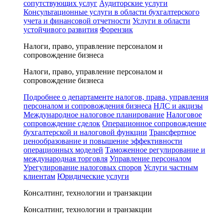
сопутствующих услуг
Аудиторские услуги
Консультационные услуги в области бухгалтерского
учета и финансовой отчетности
Услуги в области
устойчивого развития
Форензик
Налоги, право, управление персоналом и
сопровождение бизнеса
Налоги, право, управление персоналом и
сопровождение бизнеса
Подробнее о департаменте налогов, права, управления
персоналом и сопровождения бизнеса
НДС и акцизы
Международное налоговое планирование
Налоговое
сопровождение сделок
Операционное сопровождение
бухгалтерской и налоговой функции
Трансфертное
ценообразование и повышение эффективности
операционных моделей
Таможенное регулирование и
международная торговля
Управление персоналом
Урегулирование налоговых споров
Услуги частным
клиентам
Юридические услуги
Консалтинг, технологии и транзакции
Консалтинг, технологии и транзакции