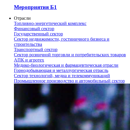
Мероприятия Б1
Отрасли
Топливно-энергетический комплекс
Финансовый сектор
Государственный сектор
Сектор недвижимости, гостиничного бизнеса и
строительства
Транспортный сектор
Сектор розничной торговли и потребительских товаров
АПК и агротех
Медико-биологическая и фармацевтическая отрасли
Горнодобывающая и металлургическая отрасль
Сектор технологий, медиа и телекоммуникаций
Промышленное производство и автомобильный сектор