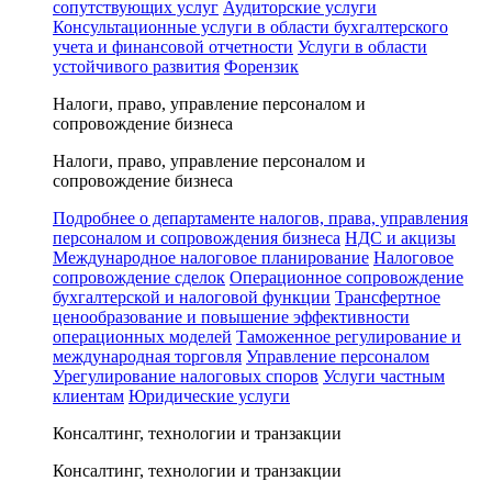
сопутствующих услуг
Аудиторские услуги
Консультационные услуги в области бухгалтерского
учета и финансовой отчетности
Услуги в области
устойчивого развития
Форензик
Налоги, право, управление персоналом и
сопровождение бизнеса
Налоги, право, управление персоналом и
сопровождение бизнеса
Подробнее о департаменте налогов, права, управления
персоналом и сопровождения бизнеса
НДС и акцизы
Международное налоговое планирование
Налоговое
сопровождение сделок
Операционное сопровождение
бухгалтерской и налоговой функции
Трансфертное
ценообразование и повышение эффективности
операционных моделей
Таможенное регулирование и
международная торговля
Управление персоналом
Урегулирование налоговых споров
Услуги частным
клиентам
Юридические услуги
Консалтинг, технологии и транзакции
Консалтинг, технологии и транзакции