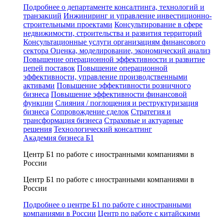
Подробнее о департаменте консалтинга, технологий и
транзакций
Инжиниринг и управление инвестиционно-
строительными проектами
Консультирование в сфере
недвижимости, строительства и развития территорий
Консультационные услуги организациям финансового
сектора
Оценка, моделирование, экономический анализ
Повышение операционной эффективности и развитие
цепей поставок
Повышение операционной
эффективности, управление производственными
активами
Повышение эффективности розничного
бизнеса
Повышение эффективности финансовой
функции
Слияния / поглощения и реструктуризация
бизнеса
Сопровождение сделок
Стратегия и
трансформация бизнеса
Страховые и актуарные
решения
Технологический консалтинг
Академия бизнеса Б1
Центр Б1 по работе с иностранными компаниями в
России
Центр Б1 по работе с иностранными компаниями в
России
Подробнее о центре Б1 по работе с иностранными
компаниями в России
Центр по работе с китайскими