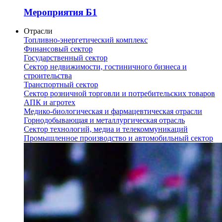
Мероприятия Б1
Отрасли
Топливно-энергетический комплекс
Финансовый сектор
Государственный сектор
Сектор недвижимости, гостиничного бизнеса и
строительства
Транспортный сектор
Сектор розничной торговли и потребительских товаров
АПК и агротех
Медико-биологическая и фармацевтическая отрасли
Горнодобывающая и металлургическая отрасль
Сектор технологий, медиа и телекоммуникаций
Промышленное производство и автомобильный сектор