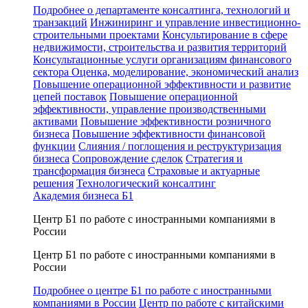
Подробнее о департаменте консалтинга, технологий и
транзакций
Инжиниринг и управление инвестиционно-
строительными проектами
Консультирование в сфере
недвижимости, строительства и развития территорий
Консультационные услуги организациям финансового
сектора
Оценка, моделирование, экономический анализ
Повышение операционной эффективности и развитие
цепей поставок
Повышение операционной
эффективности, управление производственными
активами
Повышение эффективности розничного
бизнеса
Повышение эффективности финансовой
функции
Слияния / поглощения и реструктуризация
бизнеса
Сопровождение сделок
Стратегия и
трансформация бизнеса
Страховые и актуарные
решения
Технологический консалтинг
Академия бизнеса Б1
Центр Б1 по работе с иностранными компаниями в
России
Центр Б1 по работе с иностранными компаниями в
России
Подробнее о центре Б1 по работе с иностранными
компаниями в России
Центр по работе с китайскими