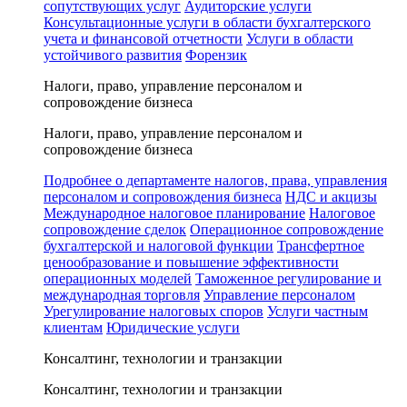
сопутствующих услуг
Аудиторские услуги
Консультационные услуги в области бухгалтерского
учета и финансовой отчетности
Услуги в области
устойчивого развития
Форензик
Налоги, право, управление персоналом и
сопровождение бизнеса
Налоги, право, управление персоналом и
сопровождение бизнеса
Подробнее о департаменте налогов, права, управления
персоналом и сопровождения бизнеса
НДС и акцизы
Международное налоговое планирование
Налоговое
сопровождение сделок
Операционное сопровождение
бухгалтерской и налоговой функции
Трансфертное
ценообразование и повышение эффективности
операционных моделей
Таможенное регулирование и
международная торговля
Управление персоналом
Урегулирование налоговых споров
Услуги частным
клиентам
Юридические услуги
Консалтинг, технологии и транзакции
Консалтинг, технологии и транзакции