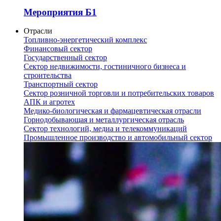
Мероприятия Б1
Отрасли
Топливно-энергетический комплекс
Финансовый сектор
Государственный сектор
Сектор недвижимости, гостиничного бизнеса и
строительства
Транспортный сектор
Сектор розничной торговли и потребительских товаров
АПК и агротех
Медико-биологическая и фармацевтическая отрасли
Горнодобывающая и металлургическая отрасль
Сектор технологий, медиа и телекоммуникаций
Промышленное производство и автомобильный сектор