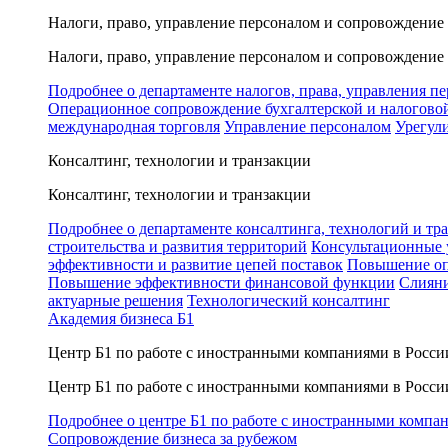
Налоги, право, управление персоналом и сопровождение
Налоги, право, управление персоналом и сопровождение
Подробнее о департаменте налогов, права, управления п
Операционное сопровождение бухгалтерской и налогово
международная торговля
Управление персоналом
Урегул
Консалтинг, технологии и транзакции
Консалтинг, технологии и транзакции
Подробнее о департаменте консалтинга, технологий и тр
строительства и развития территорий
Консультационные 
эффективности и развитие цепей поставок
Повышение оп
Повышение эффективности финансовой функции
Слияни
актуарные решения
Технологический консалтинг
Академия бизнеса Б1
Центр Б1 по работе с иностранными компаниями в Росси
Центр Б1 по работе с иностранными компаниями в Росси
Подробнее о центре Б1 по работе с иностранными компа
Сопровождение бизнеса за рубежом