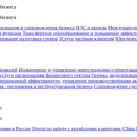
 бизнеса
 бизнеса
ерсоналом и сопровождения бизнеса
НДС и акцизы
Международн
й функции
Трансфертное ценообразование и повышение эффект
ирование налоговых споров
Услуги частным клиентам
Юридичес
анзакций
Инжиниринг и управление инвестиционно-строительн
услуги организациям финансового сектора
Оценка, моделирован
ерационной эффективности, управление производственными а
я / поглощения и реструктуризация бизнеса
Сопровождение сде
и
и
ниями в России
Центр по работе с китайскими клиентами (China 