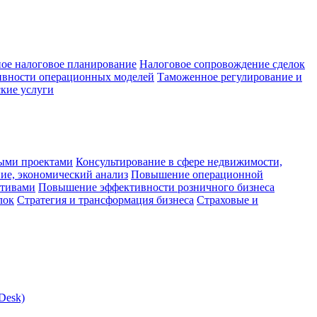
ое налоговое планирование
Налоговое сопровождение сделок
ивности операционных моделей
Таможенное регулирование и
кие услуги
ыми проектами
Консультирование в сфере недвижимости,
ие, экономический анализ
Повышение операционной
ктивами
Повышение эффективности розничного бизнеса
лок
Стратегия и трансформация бизнеса
Страховые и
Desk)