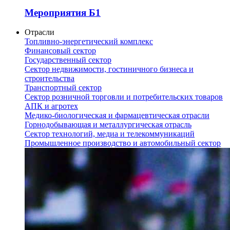
Мероприятия Б1
Отрасли
Топливно-энергетический комплекс
Финансовый сектор
Государственный сектор
Сектор недвижимости, гостиничного бизнеса и
строительства
Транспортный сектор
Сектор розничной торговли и потребительских товаров
АПК и агротех
Медико-биологическая и фармацевтическая отрасли
Горнодобывающая и металлургическая отрасль
Сектор технологий, медиа и телекоммуникаций
Промышленное производство и автомобильный сектор