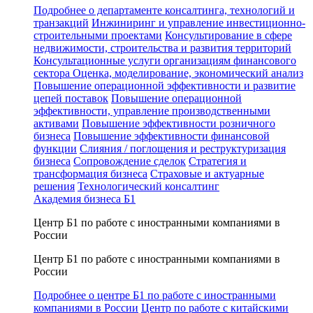
Подробнее о департаменте консалтинга, технологий и
транзакций
Инжиниринг и управление инвестиционно-
строительными проектами
Консультирование в сфере
недвижимости, строительства и развития территорий
Консультационные услуги организациям финансового
сектора
Оценка, моделирование, экономический анализ
Повышение операционной эффективности и развитие
цепей поставок
Повышение операционной
эффективности, управление производственными
активами
Повышение эффективности розничного
бизнеса
Повышение эффективности финансовой
функции
Слияния / поглощения и реструктуризация
бизнеса
Сопровождение сделок
Стратегия и
трансформация бизнеса
Страховые и актуарные
решения
Технологический консалтинг
Академия бизнеса Б1
Центр Б1 по работе с иностранными компаниями в
России
Центр Б1 по работе с иностранными компаниями в
России
Подробнее о центре Б1 по работе с иностранными
компаниями в России
Центр по работе с китайскими