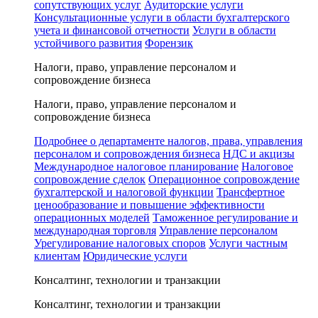
сопутствующих услуг
Аудиторские услуги
Консультационные услуги в области бухгалтерского
учета и финансовой отчетности
Услуги в области
устойчивого развития
Форензик
Налоги, право, управление персоналом и
сопровождение бизнеса
Налоги, право, управление персоналом и
сопровождение бизнеса
Подробнее о департаменте налогов, права, управления
персоналом и сопровождения бизнеса
НДС и акцизы
Международное налоговое планирование
Налоговое
сопровождение сделок
Операционное сопровождение
бухгалтерской и налоговой функции
Трансфертное
ценообразование и повышение эффективности
операционных моделей
Таможенное регулирование и
международная торговля
Управление персоналом
Урегулирование налоговых споров
Услуги частным
клиентам
Юридические услуги
Консалтинг, технологии и транзакции
Консалтинг, технологии и транзакции