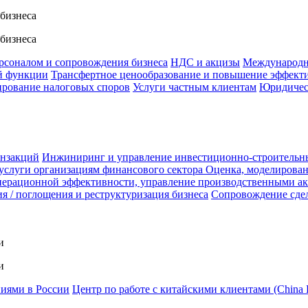
 бизнеса
 бизнеса
ерсоналом и сопровождения бизнеса
НДС и акцизы
Международн
й функции
Трансфертное ценообразование и повышение эффект
ирование налоговых споров
Услуги частным клиентам
Юридичес
анзакций
Инжиниринг и управление инвестиционно-строительн
услуги организациям финансового сектора
Оценка, моделирован
ерационной эффективности, управление производственными а
я / поглощения и реструктуризация бизнеса
Сопровождение сде
и
и
ниями в России
Центр по работе с китайскими клиентами (China 