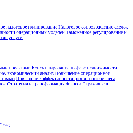
ое налоговое планирование
Налоговое сопровождение сделок
ивности операционных моделей
Таможенное регулирование и
кие услуги
ыми проектами
Консультирование в сфере недвижимости,
ие, экономический анализ
Повышение операционной
ктивами
Повышение эффективности розничного бизнеса
лок
Стратегия и трансформация бизнеса
Страховые и
Desk)