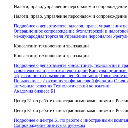
Налоги, право, управление персоналом и сопровождение
Налоги, право, управление персоналом и сопровождение
Подробнее о департаменте налогов, права, управления п
Операционное сопровождение бухгалтерской и налогово
международная торговля
Управление персоналом
Урегул
Консалтинг, технологии и транзакции
Консалтинг, технологии и транзакции
Подробнее о департаменте консалтинга, технологий и тр
строительства и развития территорий
Консультационные 
эффективности и развитие цепей поставок
Повышение оп
Повышение эффективности финансовой функции
Слияни
актуарные решения
Технологический консалтинг
Академия бизнеса Б1
Центр Б1 по работе с иностранными компаниями в Росси
Центр Б1 по работе с иностранными компаниями в Росси
Подробнее о центре Б1 по работе с иностранными компа
Сопровождение бизнеса за рубежом