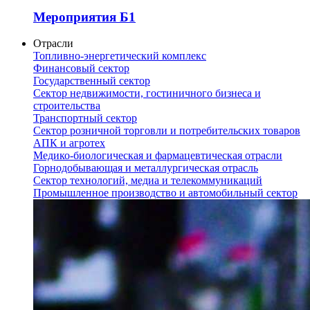
Мероприятия Б1
Отрасли
Топливно-энергетический комплекс
Финансовый сектор
Государственный сектор
Сектор недвижимости, гостиничного бизнеса и
строительства
Транспортный сектор
Сектор розничной торговли и потребительских товаров
АПК и агротех
Медико-биологическая и фармацевтическая отрасли
Горнодобывающая и металлургическая отрасль
Сектор технологий, медиа и телекоммуникаций
Промышленное производство и автомобильный сектор