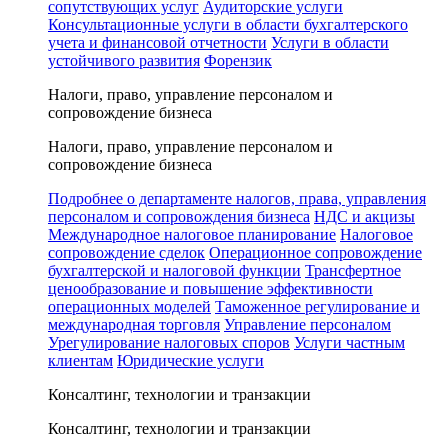
сопутствующих услуг
Аудиторские услуги
Консультационные услуги в области бухгалтерского
учета и финансовой отчетности
Услуги в области
устойчивого развития
Форензик
Налоги, право, управление персоналом и
сопровождение бизнеса
Налоги, право, управление персоналом и
сопровождение бизнеса
Подробнее о департаменте налогов, права, управления
персоналом и сопровождения бизнеса
НДС и акцизы
Международное налоговое планирование
Налоговое
сопровождение сделок
Операционное сопровождение
бухгалтерской и налоговой функции
Трансфертное
ценообразование и повышение эффективности
операционных моделей
Таможенное регулирование и
международная торговля
Управление персоналом
Урегулирование налоговых споров
Услуги частным
клиентам
Юридические услуги
Консалтинг, технологии и транзакции
Консалтинг, технологии и транзакции