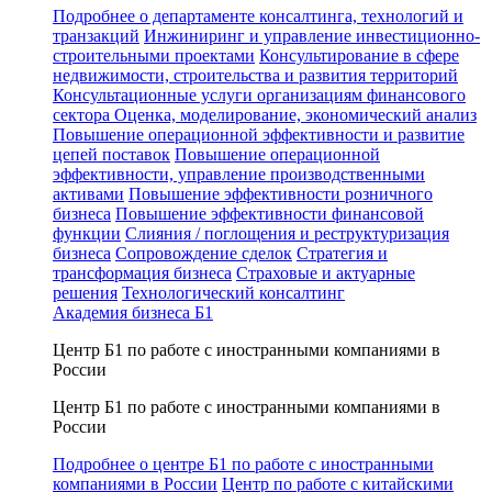
Подробнее о департаменте консалтинга, технологий и
транзакций
Инжиниринг и управление инвестиционно-
строительными проектами
Консультирование в сфере
недвижимости, строительства и развития территорий
Консультационные услуги организациям финансового
сектора
Оценка, моделирование, экономический анализ
Повышение операционной эффективности и развитие
цепей поставок
Повышение операционной
эффективности, управление производственными
активами
Повышение эффективности розничного
бизнеса
Повышение эффективности финансовой
функции
Слияния / поглощения и реструктуризация
бизнеса
Сопровождение сделок
Стратегия и
трансформация бизнеса
Страховые и актуарные
решения
Технологический консалтинг
Академия бизнеса Б1
Центр Б1 по работе с иностранными компаниями в
России
Центр Б1 по работе с иностранными компаниями в
России
Подробнее о центре Б1 по работе с иностранными
компаниями в России
Центр по работе с китайскими