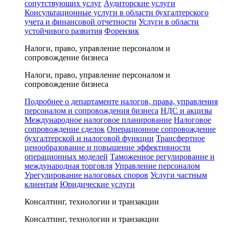
сопутствующих услуг
Аудиторские услуги
Консультационные услуги в области бухгалтерского
учета и финансовой отчетности
Услуги в области
устойчивого развития
Форензик
Налоги, право, управление персоналом и
сопровождение бизнеса
Налоги, право, управление персоналом и
сопровождение бизнеса
Подробнее о департаменте налогов, права, управления
персоналом и сопровождения бизнеса
НДС и акцизы
Международное налоговое планирование
Налоговое
сопровождение сделок
Операционное сопровождение
бухгалтерской и налоговой функции
Трансфертное
ценообразование и повышение эффективности
операционных моделей
Таможенное регулирование и
международная торговля
Управление персоналом
Урегулирование налоговых споров
Услуги частным
клиентам
Юридические услуги
Консалтинг, технологии и транзакции
Консалтинг, технологии и транзакции