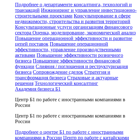
Подробнее о департаменте консалтинга, технологий и
транзакций
Инжиниринг и управление инвестиционно-
строительными проектами
Консультирование в сфере
недвижимости, строительства и развития территорий
Консультационные услуги организациям финансового
сектора
Оценка, моделирование, экономический анализ
Повышение операционной эффективности и развитие
цепей поставок
Повышение операционной
эффективности, управление производственными
активами
Повышение эффективности розничного
бизнеса
Повышение эффективности финансовой
функции
Слияния / поглощения и реструктуризация
бизнеса
Сопровождение сделок
Стратегия и
трансформация бизнеса
Страховые и актуарные
решения
Технологический консалтинг
Академия бизнеса Б1
Центр Б1 по работе с иностранными компаниями в
России
Центр Б1 по работе с иностранными компаниями в
России
Подробнее о центре Б1 по работе с иностранными
компаниями в России
Центр по работе с китайскими