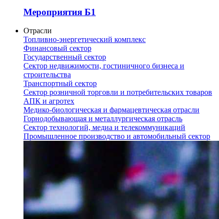
Мероприятия Б1
Отрасли
Топливно-энергетический комплекс
Финансовый сектор
Государственный сектор
Сектор недвижимости, гостиничного бизнеса и
строительства
Транспортный сектор
Сектор розничной торговли и потребительских товаров
АПК и агротех
Медико-биологическая и фармацевтическая отрасли
Горнодобывающая и металлургическая отрасль
Сектор технологий, медиа и телекоммуникаций
Промышленное производство и автомобильный сектор